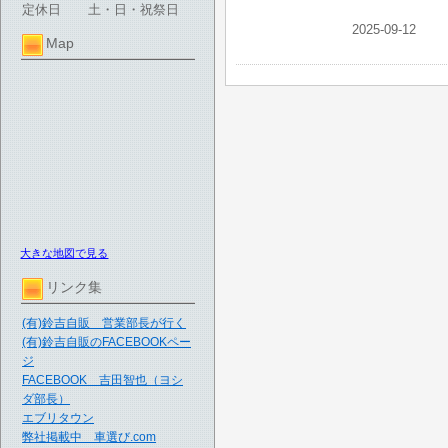
定休日
土・日・祝祭日
2025-09-12
Map
大きな地図で見る
リンク集
(有)鈴吉自販 営業部長が行く
(有)鈴吉自販のFACEBOOKペー
ジ
FACEBOOK 吉田智也（ヨシ
ダ部長）
エブリタウン
弊社掲載中 車選び.com