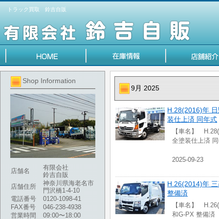
トラック買取 鈴吉自販
Shop Information
9月 2025
H.28(2016)
装仕上済 同年式
【車名】 H.28
全塗装仕上済 同
2025-09-23
有限会社
店舗名
鈴吉自販
神奈川県海老名市
H.26(2014
店舗住所
門沢橋1-4-10
整備済
電話番号
0120-1098-41
【車名】 H.26
FAX番号
046-238-4938
和G-PX 整備済
営業時間
09:00〜18:00