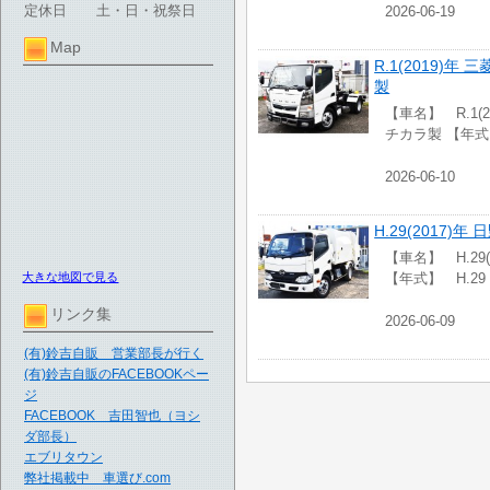
定休日
土・日・祝祭日
2026-06-19
Map
R.1(2019)
製
【車名】 R.1(
チカラ製 【年
2026-06-10
H.29(2017)
【車名】 H.29
大きな地図で見る
【年式】 H.2
リンク集
2026-06-09
(有)鈴吉自販 営業部長が行く
(有)鈴吉自販のFACEBOOKペー
ジ
FACEBOOK 吉田智也（ヨシ
ダ部長）
エブリタウン
弊社掲載中 車選び.com