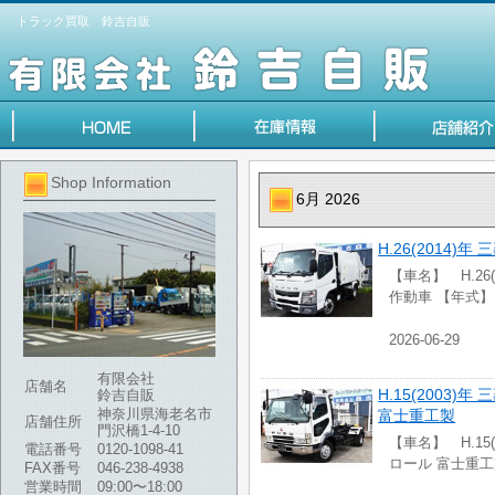
トラック買取 鈴吉自販
Shop Information
6月 2026
H.26(2014
【車名】 H.26
作動車 【年式
2026-06-29
有限会社
店舗名
H.15(2003
鈴吉自販
神奈川県海老名市
富士重工製
店舗住所
門沢橋1-4-10
【車名】 H.15
電話番号
0120-1098-41
ロール 富士重工
FAX番号
046-238-4938
営業時間
09:00〜18:00