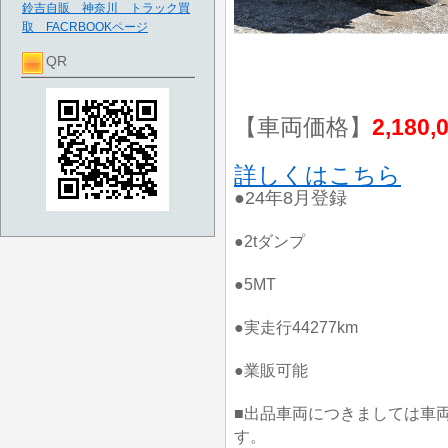
鈴吉自販 神奈川 トラック買
取 FACRBOOKページ
QR
【車両価格】
2,180,
詳しくはこちら
●24年8月登録
●2tダンプ
●5MT
●実走行44277km
●業販可能
■出品車両につきましては車
す。