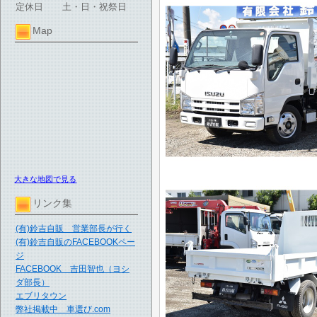
定休日
土・日・祝祭日
Map
大きな地図で見る
リンク集
(有)鈴吉自販 営業部長が行く
(有)鈴吉自販のFACEBOOKペー
ジ
FACEBOOK 吉田智也（ヨシ
ダ部長）
エブリタウン
弊社掲載中 車選び.com