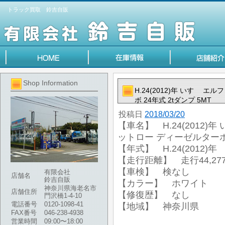
トラック買取 鈴吉自販
Shop Information
H.24(2012)年 いすゞ 
ボ 24年式 2tダンプ 5MT
投稿日
2018/03/20
【車名】 H.24(2012)年
ットロー ディーゼルターボ 2
【年式】 H.24(2012)年
【走行距離】 走行44,277
【車検】 検なし
有限会社
店舗名
鈴吉自販
【カラー】 ホワイト
神奈川県海老名市
店舗住所
【修復歴】 なし
門沢橋1-4-10
電話番号
0120-1098-41
【地域】 神奈川県
FAX番号
046-238-4938
営業時間
09:00〜18:00