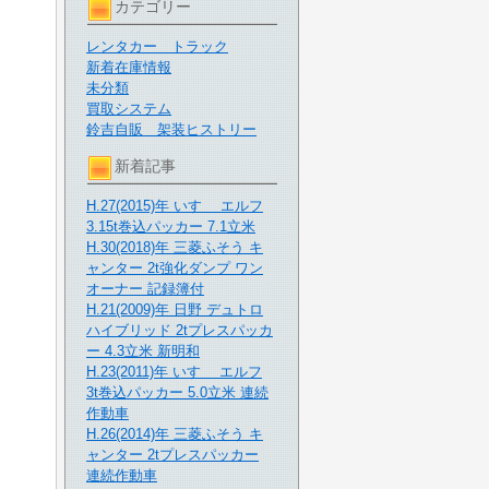
カテゴリー
レンタカー トラック
新着在庫情報
未分類
買取システム
鈴吉自販 架装ヒストリー
新着記事
H.27(2015)年 いすゞ エルフ
3.15t巻込パッカー 7.1立米
H.30(2018)年 三菱ふそう キ
ャンター 2t強化ダンプ ワン
オーナー 記録簿付
H.21(2009)年 日野 デュトロ
ハイブリッド 2tプレスパッカ
ー 4.3立米 新明和
H.23(2011)年 いすゞ エルフ
3t巻込パッカー 5.0立米 連続
作動車
H.26(2014)年 三菱ふそう キ
ャンター 2tプレスパッカー
連続作動車