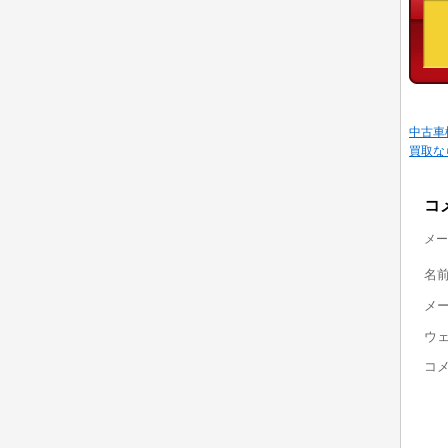
中古車
買取な
コ
メー
名
メ
ウ
コ