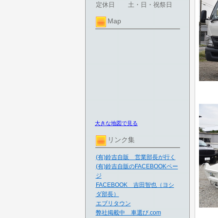
定休日
土・日・祝祭日
Map
大きな地図で見る
リンク集
(有)鈴吉自販 営業部長が行く
(有)鈴吉自販のFACEBOOKペー
ジ
FACEBOOK 吉田智也（ヨシ
ダ部長）
エブリタウン
弊社掲載中 車選び.com