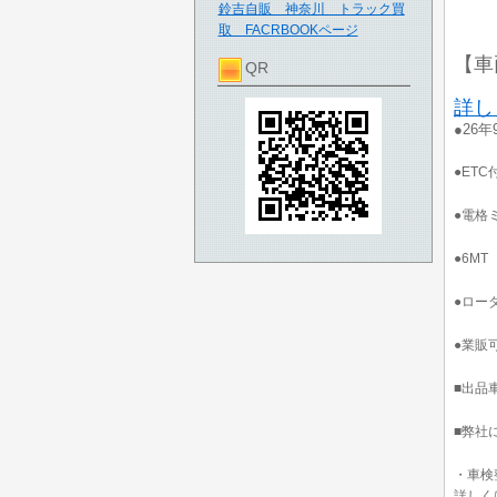
鈴吉自販 神奈川 トラック買
取 FACRBOOKページ
【車
QR
詳し
●26
●ETC
●電格
●6MT
●ロー
●業販
■出品
■弊社
・車検
詳しく