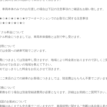
、車両本体のみでのお引渡しの場合は下記の注意事項のご確認をお願い致します。
★☆★☆★☆★☆★ヤフーオークションでのお取引に関する注意事項
☆★☆★☆★☆★☆
イクル料金について
クル料金につきましては、車両本体価格とは別で申し受けます。
費用について
では全国への納車可能でございます。
費につきましては別途申し受けますが、地域により料金差がありますので詳しくご
合わせでお住まいの地域を教えて下さい。
めてはっきりした料金をお伝えさせて頂きます。
にご来店の上での納車のお客様につきましては、陸送費はもちろん不要でございま
業務について
業務を行う場合は別途登録諸費用が必要となります。詳細はお気軽にご質問下さい
確認のお勧めについて
車輌はあくまでも中古車でございますので、車両状態に関するご判断は各自個人差