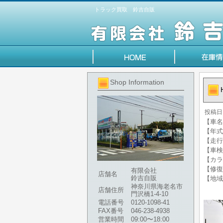
トラック買取 鈴吉自販
Shop Information
投稿日
【車名】
【年式】
【走行
【車検
【カラ
【修復
有限会社
店舗名
鈴吉自販
【地域
神奈川県海老名市
店舗住所
門沢橋1-4-10
電話番号
0120-1098-41
FAX番号
046-238-4938
営業時間
09:00〜18:00