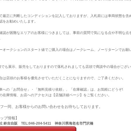
て厳正に判断したコンディションを記入しておりますが、入札前には車両状態を含
認をお勧めいたします。
確認が困難なエリアのお客様につきましては、事前の質問で気になる点や不明な点
。
ーオークションのスタート値でご購入の場合はノークレーム、ノーリターンでお願
店頭でも展示、販売をしておりますので落札されましても店頭で商談中の場合がござ
合は店頭のお客様を優先させていただくことになりますので、ご了承ください。
車への「お問合せ」・「無料見積り依頼」、「在庫確認」は、お気軽にどうぞ!
の在庫情報、お店へのアクセスは【店舗詳細ページ】をご覧ください。
フ一同、お客様からのお問い合わせをお待ちしております。
ョップ情報】
 鈴吉自販 TEL:046-204-5411 神奈川県海老名市門沢橋