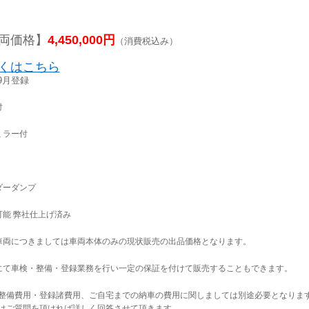
両価格】
4,450,000円
（消費税込み）
くはこちら
年9月登録
付
ミラー付
ダーダンプ
可能 弊社仕上げ済み
車両につきましては車両本体のみの現状販売の出品価格となります。
にて車検・整備・登録業務を行い一定の保証を付けて販売することもできます。
整備費用・登録諸費用、ご自宅までの納車の費用に関しましては別途必要となりま
はご質問を頂ければ詳しく回答させて頂きます。