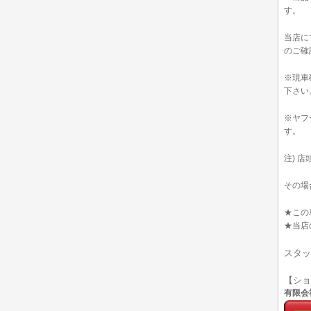
す。
当店に
のご確
※現車
下さい
※ヤフ
す。
注) 
その場
★この
★当店
スタッ
【シ
有限会社