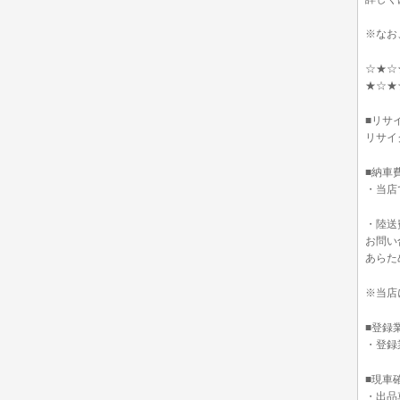
※なお
☆★☆
★☆★
■リサ
リサイ
■納車
・当店
・陸送
お問い
あらた
※当店
■登録
・登録
■現車
・出品