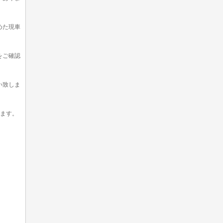
めた現車
をご確認
い致しま
います。