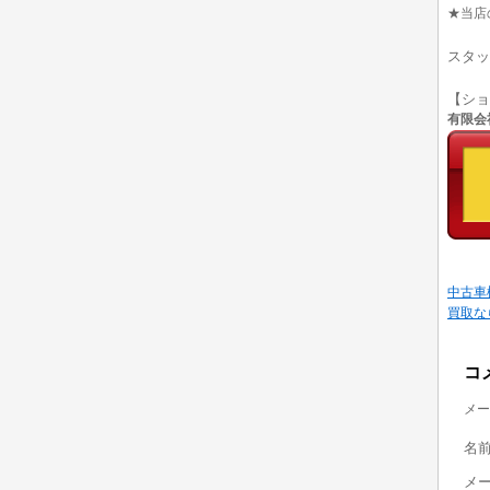
★当店
スタッ
【シ
有限会社
中古車
買取な
コ
メー
名
メ