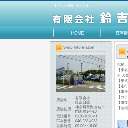
トラック買取 鈴吉自販
Shop Information
投稿日
【車名
ボ 3t
【年式】
【走行
【車検
【カラ
有限会社
店舗名
鈴吉自販
【修復
神奈川県海老名市
【地域
店舗住所
門沢橋1-4-10
電話番号
0120-1098-41
FAX番号
046-238-4938
営業時間
09:00〜18:00