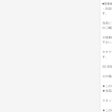
■現車
・出品
す。
当店に
のご確
※現車
下さい
※ヤフ
す。
注) 
その場
★この
★当店
スタッ
★この