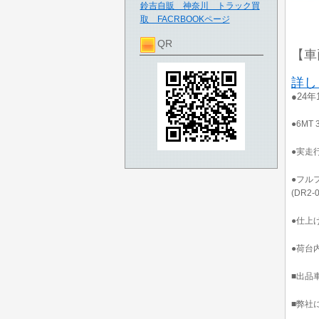
鈴吉自販 神奈川 トラック買
取 FACRBOOKページ
QR
【車
詳し
●24年
●6MT
●実走行
●フル
(DR2-
●仕上
●荷台内
■出品
■弊社