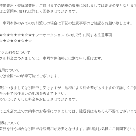
整備費用・登録諸費用、ご自宅までの納車の費用に関しましては別途必要となりま
はご質問を頂ければ詳しく回答させて頂きます。
、車両本体のみでのお引渡しの場合は下記の注意事項のご確認をお願い致します。
★☆★☆★☆★☆★ヤフーオークションでのお取引に関する注意事項
☆★☆★☆★☆★☆
イクル料金について
クル料金につきましては、車両本体価格とは別で申し受けます。
費用について
では全国への納車可能でございます。
費につきましては別途申し受けますが、地域により料金差がありますので詳しくご
合わせでお住まいの地域を教えて下さい。
めてはっきりした料金をお伝えさせて頂きます。
にご来店の上での納車のお客様につきましては、陸送費はもちろん不要でございま
業務について
業務を行う場合は別途登録諸費用が必要となります。詳細はお気軽にご質問下さい