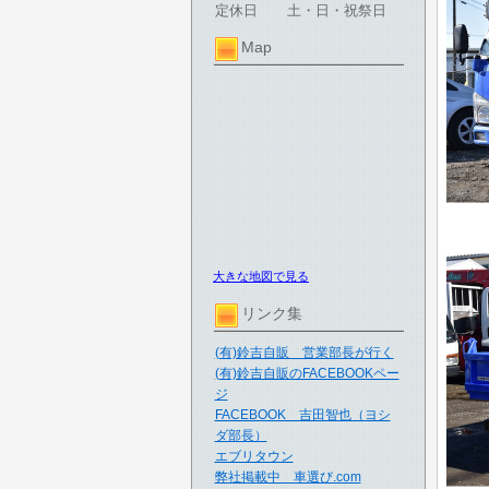
定休日
土・日・祝祭日
Map
大きな地図で見る
リンク集
(有)鈴吉自販 営業部長が行く
(有)鈴吉自販のFACEBOOKペー
ジ
FACEBOOK 吉田智也（ヨシ
ダ部長）
エブリタウン
弊社掲載中 車選び.com