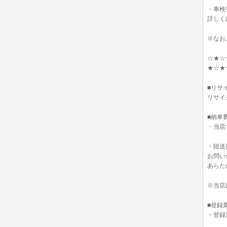
・車検
詳しく
※なお
☆★☆
★☆★
■リサ
リサイ
■納車
・当店
・陸送
お問い
あらた
※当店
■登録
・登録