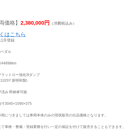
両価格】
2,380,000円
（消費税込み）
くはこちら
11月登録
 3ペダル
44898km
フラットロー強化3tダンプ
0110SY 新明和製)
げ済み 即納車可能
寸3045×1590×375
車両につきましては車両本体のみの現状販売の出品価格となります。
にて車検・整備・登録業務を行い一定の保証を付けて販売することもできます。