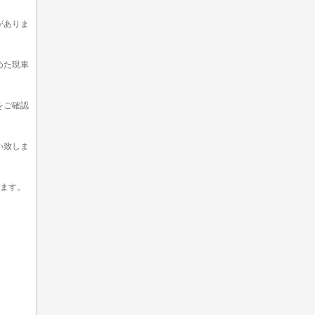
がありま
めた現車
をご確認
い致しま
います。