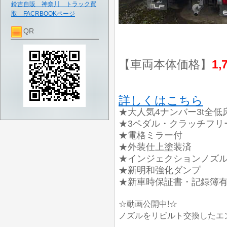
鈴吉自販 神奈川 トラック買
取 FACRBOOKページ
QR
【車両本体価格】
1,
詳しくはこちら
★大人気4ナンバー3t全低
★3ペダル・クラッチフリ
★電格ミラー付
★外装仕上塗装済
★インジェクションノズルリビ
★新明和強化ダンプ
★新車時保証書・記録簿
☆動画公開中!☆
ノズルをリビルト交換したエ