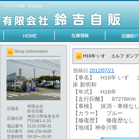
トラック買取 鈴吉自販
Shop Information
H16年 いすゞ エルフ ダンプ
投稿日
2012/07/21
【車名】 H16年 いすゞ 
床 新明和
【年式】 H16年
【走行距離】 97276Km
【車検】 抹消・車検な
有限会社
店舗名
鈴吉自販
【カラー】 ブルー
神奈川県海老名市
店舗住所
【修復歴】 修復歴なし
門沢橋1-4-10
電話番号
0120-1098-41
【地域】神奈川県
FAX番号
046-238-4938
営業時間
09:00〜18:00