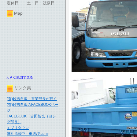
定休日
土・日・祝祭日
Map
大きな地図で見る
リンク集
(有)鈴吉自販 営業部長が行く
(有)鈴吉自販のFACEBOOKペー
ジ
FACEBOOK 吉田智也（ヨシ
ダ部長）
エブリタウン
弊社掲載中 車選び.com