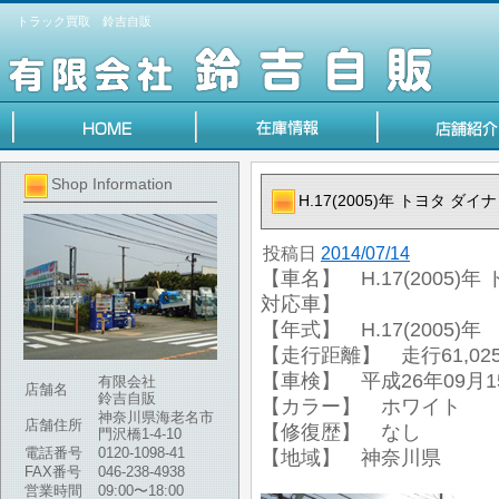
トラック買取 鈴吉自販
Shop Information
H.17(2005)年 トヨタ 
投稿日
2014/07/14
【車名】 H.17(2005)
対応車】
【年式】 H.17(2005)年
【走行距離】 走行61,025
【車検】 平成26年09月1
有限会社
店舗名
鈴吉自販
【カラー】 ホワイト
神奈川県海老名市
店舗住所
【修復歴】 なし
門沢橋1-4-10
電話番号
0120-1098-41
【地域】 神奈川県
FAX番号
046-238-4938
営業時間
09:00〜18:00