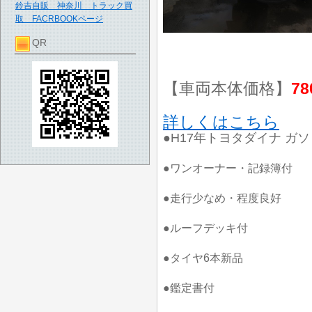
鈴吉自販 神奈川 トラック買
取 FACRBOOKページ
QR
【車両本体価格】
78
詳しくはこちら
●H17年トヨタダイナ ガソリ
●ワンオーナー・記録簿付
●走行少なめ・程度良好
●ルーフデッキ付
●タイヤ6本新品
●鑑定書付