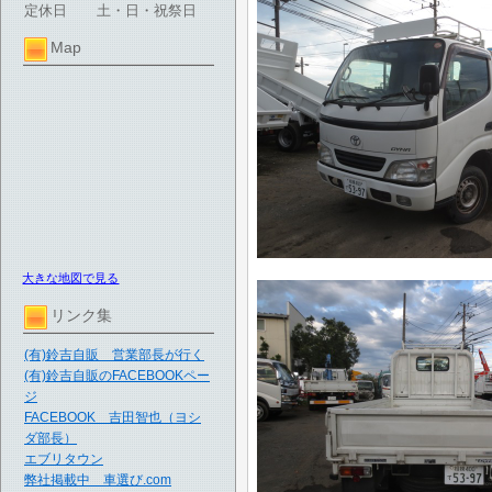
定休日
土・日・祝祭日
Map
大きな地図で見る
リンク集
(有)鈴吉自販 営業部長が行く
(有)鈴吉自販のFACEBOOKペー
ジ
FACEBOOK 吉田智也（ヨシ
ダ部長）
エブリタウン
弊社掲載中 車選び.com