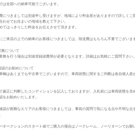
では全国への納車可能でございます。
費につきましては別途申し受けますが、地域により料金差がありますので詳しくご
合わせでお住まいの地域を教えて下さい。
めてはっきりした料金をお伝えさせて頂きます。
にご来店の上での納車のお客様につきましては、陸送費はもちろん不要でございま
業務について
業務を行う場合は別途登録諸費用が必要となります。詳細はお気軽にご質問下さい
確認のお勧めについて
車輌はあくまでも中古車でございますので、車両状態に関するご判断は各自個人差
て厳正に判断したコンディションを記入しておりますが、入札前には車両状態を含
認をお勧めいたします。
確認が困難なエリアのお客様につきましては、事前の質問で気になる点や不明な点
。
ーオークションのスタート値でご購入の場合はノークレーム、ノーリターンでお願