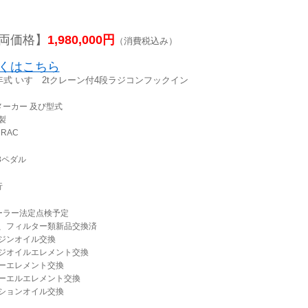
両価格】
1,980,000円
（消費税込み）
くはこちら
7年式 いすゞ2tクレーン付4段ラジコンフックイン
メーカー 及び型式
製
 RAC
 3ペダル
行
ーラー法定点検予定
、フィルター類新品交換済
ジンオイル交換
ジオイルエレメント交換
ーエレメント交換
ーエルエレメント交換
ションオイル交換