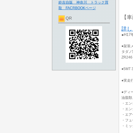
鈴吉自販 神奈川 トラック買
取 FACRBOOKページ
【車
QR
詳し
●H1
●架装
タダノ
ZR246
●5MT
●実走
●ディ
油脂類
・エン
・エン
・エア
・フュ
・ミッ