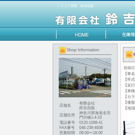
トラック買取 鈴吉自販
Shop Information
投稿日
【車名】
【年式】
【走行
【車検
【カラ
【修復
有限会社
店舗名
鈴吉自販
【地域
神奈川県海老名市
店舗住所
門沢橋1-4-10
電話番号
0120-1098-41
FAX番号
046-238-4938
営業時間
09:00〜18:00