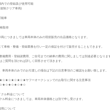
都内での登録及び使用可能
ス規制クリア車両)
可能車
車検取得
車両につきましては車両本体のみの現状販売の出品価格となります。
にて車検・整備・登録業務を行い一定の保証を付けて販売することもできます。
整備費用・登録諸費用、ご自宅までの納車の費用に関しましては別途必要となりま
はご質問を頂ければ詳しく回答させて頂きます。
、車両本体のみでのお引渡しの場合は下記の注意事項のご確認をお願い致します。
★☆★☆★☆★☆★ヤフーオークションでのお取引に関する注意事項
☆★☆★☆★☆★☆
イクル料金について
クル料金につきましては、車両本体価格とは別で申し受けます。
費用について