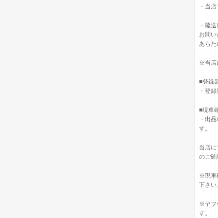
・当店
・陸送
お問い
あらた
※当店
■登録
・登録
■現車
・出品
す。
当店に
のご確
※現車
下さい
※ヤフ
す。