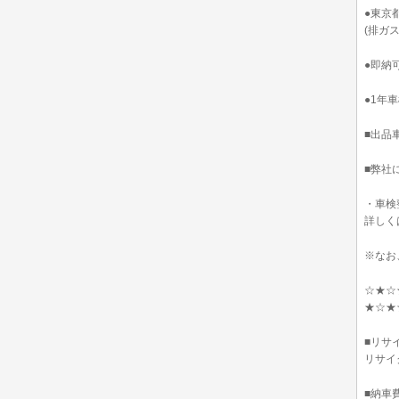
●東京
(排ガ
●即納
●1年
■出品
■弊社
・車検
詳しく
※なお
☆★☆
★☆★
■リサ
リサイ
■納車