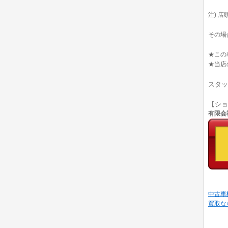
注) 
その場
★この
★当店
スタッ
【シ
有限会社
中古車
買取な