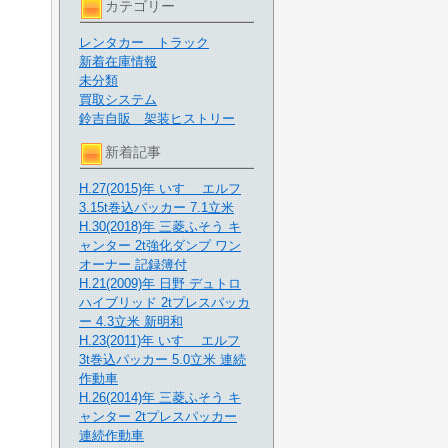
カテゴリー
レンタカー トラック
新着在庫情報
未分類
買取システム
鈴吉自販 架装ヒストリー
新着記事
H.27(2015)年 いすゞ エルフ
3.15t巻込パッカー 7.1立米
H.30(2018)年 三菱ふそう キ
ャンター 2t強化ダンプ ワン
オーナー 記録簿付
H.21(2009)年 日野 デュトロ
ハイブリッド 2tプレスパッカ
ー 4.3立米 新明和
H.23(2011)年 いすゞ エルフ
3t巻込パッカー 5.0立米 連続
作動車
H.26(2014)年 三菱ふそう キ
ャンター 2tプレスパッカー
連続作動車