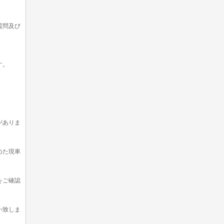
質問及び
す。
。
がありま
めた現車
をご確認
い致しま