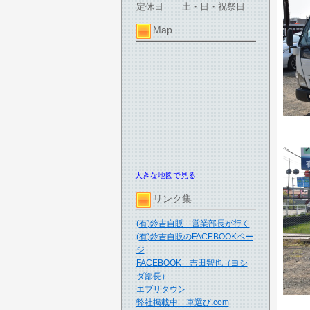
定休日
土・日・祝祭日
Map
大きな地図で見る
リンク集
(有)鈴吉自販 営業部長が行く
(有)鈴吉自販のFACEBOOKペー
ジ
FACEBOOK 吉田智也（ヨシ
ダ部長）
エブリタウン
弊社掲載中 車選び.com