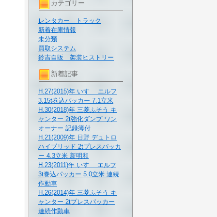
カテゴリー
レンタカー トラック
新着在庫情報
未分類
買取システム
鈴吉自販 架装ヒストリー
新着記事
H.27(2015)年 いすゞ エルフ
3.15t巻込パッカー 7.1立米
H.30(2018)年 三菱ふそう キ
ャンター 2t強化ダンプ ワン
オーナー 記録簿付
H.21(2009)年 日野 デュトロ
ハイブリッド 2tプレスパッカ
ー 4.3立米 新明和
H.23(2011)年 いすゞ エルフ
3t巻込パッカー 5.0立米 連続
作動車
H.26(2014)年 三菱ふそう キ
ャンター 2tプレスパッカー
連続作動車