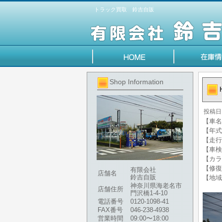
トラック買取 鈴吉自販
Shop Information
投稿日
【車名】
【年式】
【走行
【車検
【カラ
【修復
有限会社
店舗名
鈴吉自販
【地域
神奈川県海老名市
店舗住所
門沢橋1-4-10
電話番号
0120-1098-41
FAX番号
046-238-4938
営業時間
09:00〜18:00