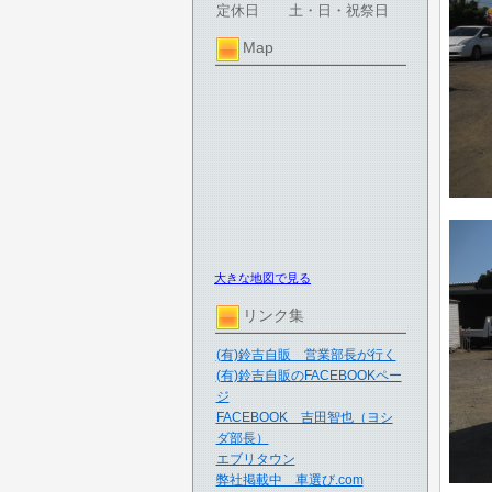
定休日
土・日・祝祭日
Map
大きな地図で見る
リンク集
(有)鈴吉自販 営業部長が行く
(有)鈴吉自販のFACEBOOKペー
ジ
FACEBOOK 吉田智也（ヨシ
ダ部長）
エブリタウン
弊社掲載中 車選び.com