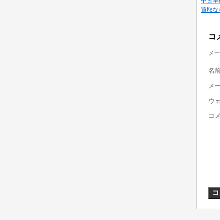
中古車
買取な
コ
メー
名
メ
ウ
コ