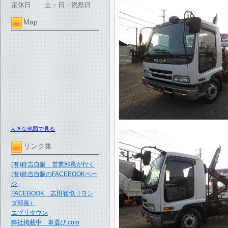
定休日
土・日・祝祭日
Map
大きな地図で見る
リンク集
(有)鈴吉自販 営業部長が行く
(有)鈴吉自販のFACEBOOKペー
ジ
FACEBOOK 吉田智也（ヨシ
ダ部長）
エブリタウン
弊社掲載中 車選び.com