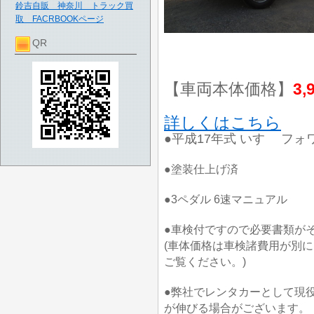
鈴吉自販 神奈川 トラック買
取 FACRBOOKページ
QR
【車両本体価格】
3,
詳しくはこちら
●平成17年式 いすゞ フォ
●塗装仕上げ済
●3ペダル 6速マニュアル
●車検付ですので必要書類が
(車体価格は車検諸費用が別
ご覧ください。)
●弊社でレンタカーとして現
が伸びる場合がございます。