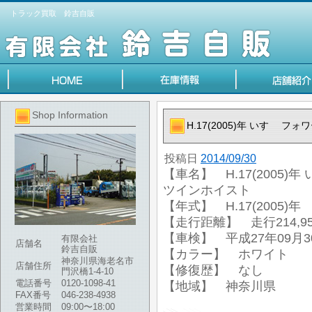
トラック買取 鈴吉自販
Shop Information
H.17(2005)年 いすゞ
投稿日
2014/09/30
【車名】 H.17(2005
ツインホイスト
【年式】 H.17(2005)年
【走行距離】 走行214,95
【車検】 平成27年09月3
有限会社
店舗名
鈴吉自販
【カラー】 ホワイト
神奈川県海老名市
店舗住所
【修復歴】 なし
門沢橋1-4-10
電話番号
0120-1098-41
【地域】 神奈川県
FAX番号
046-238-4938
営業時間
09:00〜18:00