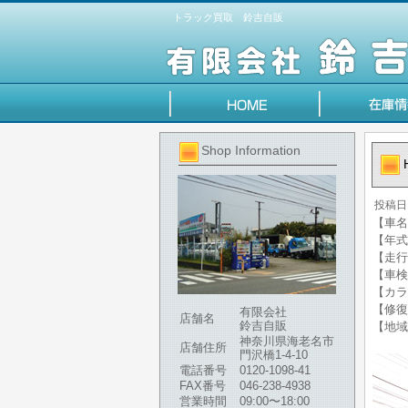
トラック買取 鈴吉自販
Shop Information
投稿日
【車名】
【年式】
【走行
【車検
【カラ
【修復
有限会社
店舗名
鈴吉自販
【地域
神奈川県海老名市
店舗住所
門沢橋1-4-10
電話番号
0120-1098-41
FAX番号
046-238-4938
営業時間
09:00〜18:00