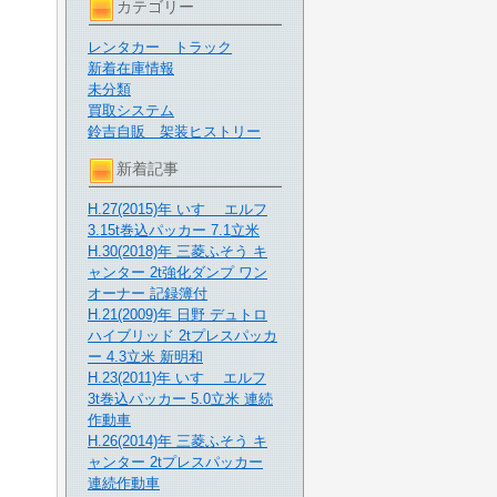
カテゴリー
レンタカー トラック
新着在庫情報
未分類
買取システム
鈴吉自販 架装ヒストリー
新着記事
H.27(2015)年 いすゞ エルフ
3.15t巻込パッカー 7.1立米
H.30(2018)年 三菱ふそう キ
ャンター 2t強化ダンプ ワン
オーナー 記録簿付
H.21(2009)年 日野 デュトロ
ハイブリッド 2tプレスパッカ
ー 4.3立米 新明和
H.23(2011)年 いすゞ エルフ
3t巻込パッカー 5.0立米 連続
作動車
H.26(2014)年 三菱ふそう キ
ャンター 2tプレスパッカー
連続作動車