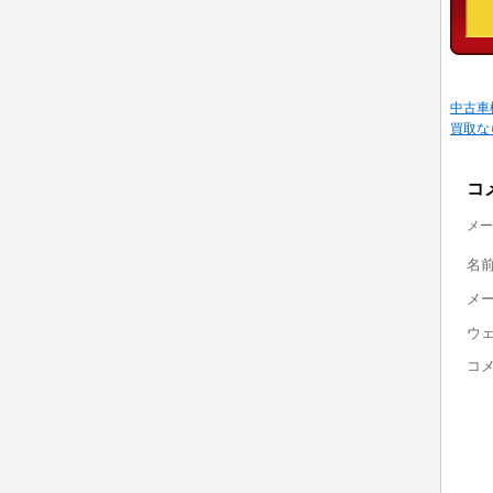
中古車
買取な
コ
メー
名
メ
ウ
コ