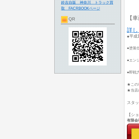
鈴吉自販 神奈川 トラック買
取 FACRBOOKページ
【車
QR
詳し
●平成
●塗装仕
●エン
●即戦力
★この
★当店
スタッ
【シ
有限会社