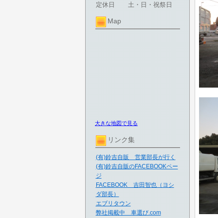
定休日
土・日・祝祭日
Map
大きな地図で見る
リンク集
(有)鈴吉自販 営業部長が行く
(有)鈴吉自販のFACEBOOKペー
ジ
FACEBOOK 吉田智也（ヨシ
ダ部長）
エブリタウン
弊社掲載中 車選び.com