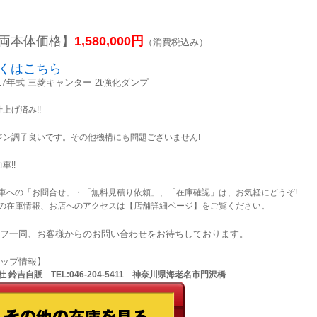
両本体価格】
1,580,000円
（消費税込み）
くはこちら
17年式 三菱キャンター 2t強化ダンプ
上げ済み!!
ジン調子良いです。その他機構にも問題ございません!
車!!
車への「お問合せ」・「無料見積り依頼」、「在庫確認」は、お気軽にどうぞ!
の在庫情報、お店へのアクセスは【店舗詳細ページ】をご覧ください。
フ一同、お客様からのお問い合わせをお待ちしております。
ョップ情報】
 鈴吉自販 TEL:046-204-5411 神奈川県海老名市門沢橋