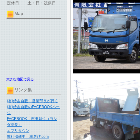
定休日
土・日・祝祭日
Map
大きな地図で見る
リンク集
(有)鈴吉自販 営業部長が行く
(有)鈴吉自販のFACEBOOKペー
ジ
FACEBOOK 吉田智也（ヨシ
ダ部長）
エブリタウン
弊社掲載中 車選び.com