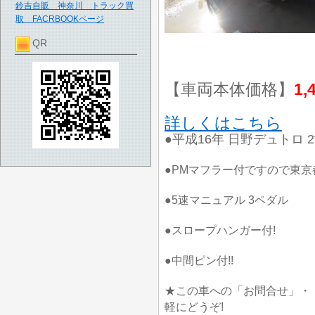
鈴吉自販 神奈川 トラック買
取 FACRBOOKページ
QR
【車両本体価格】
1,
詳しくはこちら
●平成16年 日野デュトロ 
●PMマフラー付ですので東
●5速マニュアル 3ペダル
●スロープハンガー付!
●中間ピン付!!
★この車への「お問合せ」・
軽にどうぞ!