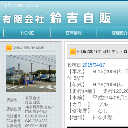
トラック買取 鈴吉自販
Shop Information
H.16(2004)年 日野 デュ
投稿日
2015/04/17
【車名】 H.16(2004)
付 5MT
【年式】 H.16(2004)年
【走行距離】 走行123,20
【車検】 平成27年06月1
有限会社
店舗名
鈴吉自販
【カラー】 ブルー
神奈川県海老名市
店舗住所
【修復歴】 なし
門沢橋1-4-10
電話番号
0120-1098-41
【地域】 神奈川県
FAX番号
046-238-4938
営業時間
09:00〜18:00