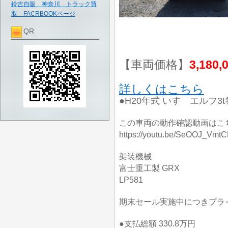
鈴吉自販 神奈川 トラック買
取 FACRBOOKページ
QR
【車両価格】
3,180,
詳しくはこちら
●H20年式 いすゞエルフ3
この車両の動作確認動画はこ
https://youtu.be/SeOOJ_Vmt
架装機械
富士重工製 GRX
LP581
期末セール実施中につきプラ
●支払総額 330.8万円