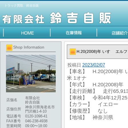
トラック買取 鈴吉自販
Shop Information
H.20(2008)年 いすゞ エル
投稿日
2023/02/07
【車名】 H.20(2008)年
米 1オナ
【年式】 H.20(2008)年
【走行距離】 走行65,913
【車検】 令和4年12月2
有限会社
店舗名
鈴吉自販
【カラー】 イエロー
神奈川県海老名市
店舗住所
【修復歴】 なし
門沢橋1-4-10
電話番号
0120-1098-41
【地域】 神奈川県
FAX番号
046-238-4938
営業時間
09:00〜18:00