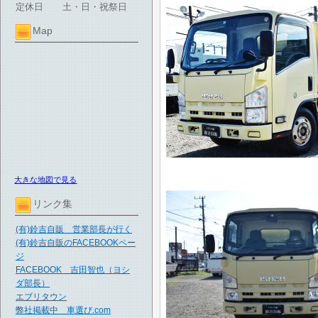
定休日
土・日・祝祭日
Map
大きな地図で見る
リンク集
(有)鈴吉自販 営業部長が行く
(有)鈴吉自販のFACEBOOKペー
ジ
FACEBOOK 吉田智也（ヨシ
ダ部長）
エブリタウン
弊社掲載中 車選び.com