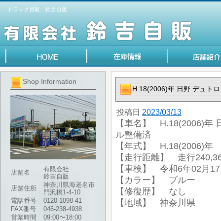
トラック買取 鈴吉自販
Shop Information
H.18(2006)年 日野 デ
投稿日
2023/03/13
【車名】 H.18(2006)
ル整備済
【年式】 H.18(2006)年
【走行距離】 走行240,36
【車検】 令和6年02月1
有限会社
店舗名
鈴吉自販
【カラー】 ブルー
神奈川県海老名市
店舗住所
【修復歴】 なし
門沢橋1-4-10
電話番号
0120-1098-41
【地域】 神奈川県
FAX番号
046-238-4938
営業時間
09:00〜18:00