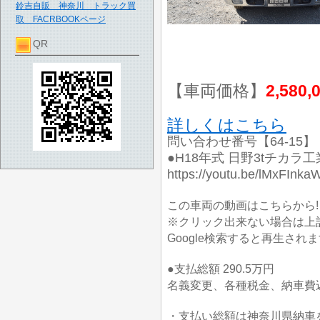
鈴吉自販 神奈川 トラック買
取 FACRBOOKページ
QR
【車両価格】
2,580,
詳しくはこちら
問い合わせ番号【64-15】
●H18年式 日野3tチカ
https://youtu.be/lMxFInk
この車両の動画はこちらから!
※クリック出来ない場合は上
Google検索すると再生され
●支払総額 290.5万円
名義変更、各種税金、納車費込
・支払い総額は神奈川県納車