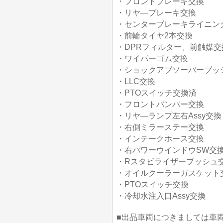
・フロントブレーキ交換
・リヤ―ブレーキ交換
・センターブレーキライニン
・前輪タイヤ2本交換
・DPRフィルター、前触媒交
・ワイパーゴム交換
・ショックアブソーバーブッ
・LLC交換
・PTOスイッチ交換済
・フロントバンパー交換
・リヤ―ランプ左右Assy交換
・右側ミラーステー交換
・インテークホース交換
・右パワーウインドウSW交
・Rスタビライザーブッシュ
・オイルクーラーガスケット
・PTOスイッチ交換
・冷却水注入口Assy交換
■出品車両につきましては車