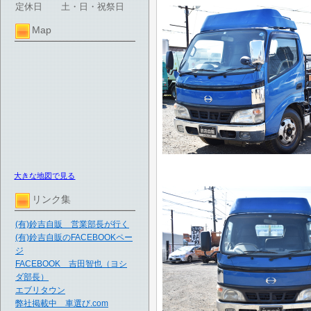
定休日
土・日・祝祭日
Map
大きな地図で見る
リンク集
(有)鈴吉自販 営業部長が行く
(有)鈴吉自販のFACEBOOKペー
ジ
FACEBOOK 吉田智也（ヨシ
ダ部長）
エブリタウン
弊社掲載中 車選び.com