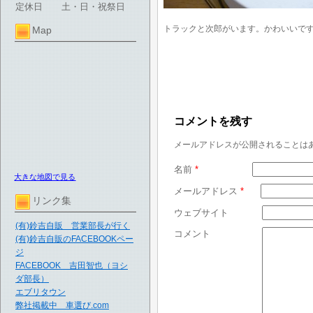
定休日
土・日・祝祭日
トラックと次郎がいます。かわいいで
Map
コメントを残す
メールアドレスが公開されることは
名前
*
大きな地図で見る
メールアドレス
*
リンク集
ウェブサイト
(有)鈴吉自販 営業部長が行く
コメント
(有)鈴吉自販のFACEBOOKペー
ジ
FACEBOOK 吉田智也（ヨシ
ダ部長）
エブリタウン
弊社掲載中 車選び.com