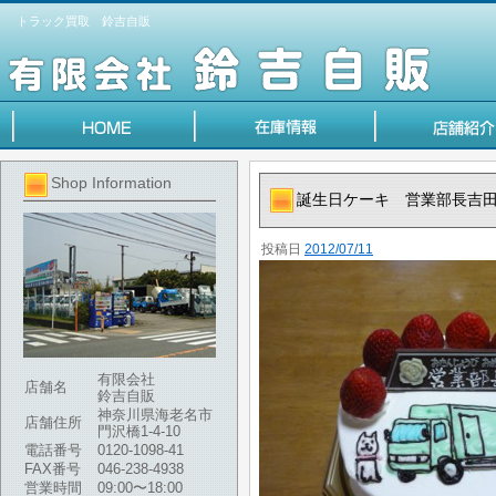
トラック買取 鈴吉自販
Shop Information
誕生日ケーキ 営業部長吉田
投稿日
2012/07/11
有限会社
店舗名
鈴吉自販
神奈川県海老名市
店舗住所
門沢橋1-4-10
電話番号
0120-1098-41
FAX番号
046-238-4938
営業時間
09:00〜18:00