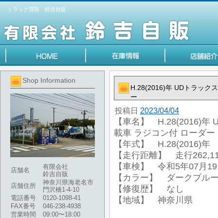
トラック買取 鈴吉自販
Shop Information
H.28(2016)年 UDトラ
ー
投稿日
2023/04/04
【車名】 H.28(2016)
載車 ラジコン付 ローダー
【年式】 H.28(2016)年
【走行距離】 走行262,11
【車検】 令和5年07月1
有限会社
店舗名
鈴吉自販
【カラー】 ダークブル
神奈川県海老名市
店舗住所
【修復歴】 なし
門沢橋1-4-10
電話番号
0120-1098-41
【地域】 神奈川県
FAX番号
046-238-4938
営業時間
09:00〜18:00