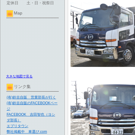
定休日
土・日・祝祭日
Map
大きな地図で見る
リンク集
(有)鈴吉自販 営業部長が行く
(有)鈴吉自販のFACEBOOKペー
ジ
FACEBOOK 吉田智也（ヨシ
ダ部長）
エブリタウン
弊社掲載中 車選び.com