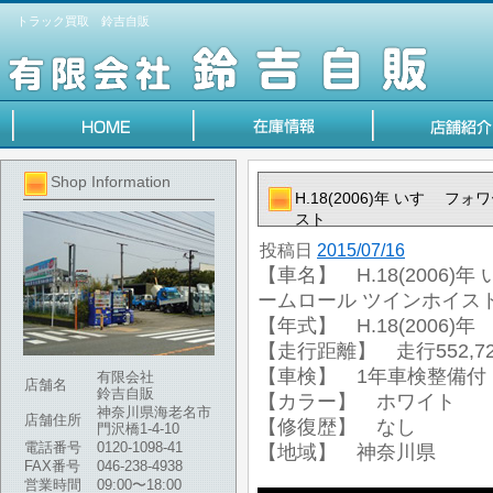
トラック買取 鈴吉自販
Shop Information
H.18(2006)年 いすゞ
スト
投稿日
2015/07/16
【車名】 H.18(2006)
ームロール ツインホイス
【年式】 H.18(2006)年
【走行距離】 走行552,72
【車検】 1年車検整備付
有限会社
店舗名
鈴吉自販
【カラー】 ホワイト
神奈川県海老名市
店舗住所
【修復歴】 なし
門沢橋1-4-10
電話番号
0120-1098-41
【地域】 神奈川県
FAX番号
046-238-4938
営業時間
09:00〜18:00