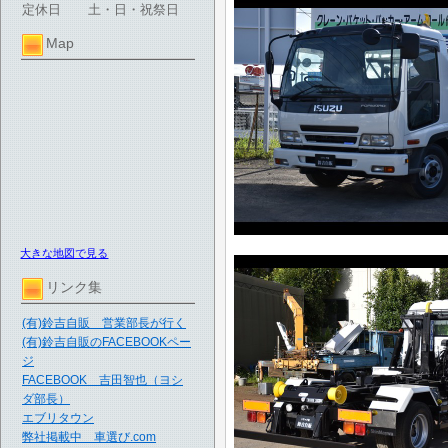
定休日
土・日・祝祭日
Map
大きな地図で見る
リンク集
(有)鈴吉自販 営業部長が行く
(有)鈴吉自販のFACEBOOKペー
ジ
FACEBOOK 吉田智也（ヨシ
ダ部長）
エブリタウン
弊社掲載中 車選び.com