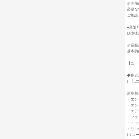
※画像
必要な
ご相談
●業販
(お気
※業販
基本的
【ユー
◆指定
(下記
油脂類
・エン
・エン
・エア
・フュ
・ミッ
・リコ
(リコ