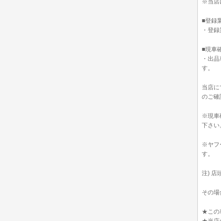
※当店
■登録
・登録
■現車
・出品
す。
当店に
のご確
※現車
下さい
※ヤフ
す。
注) 
その場
★この