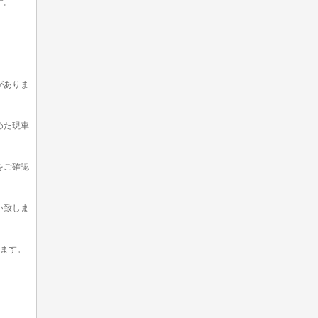
す。
。
がありま
めた現車
をご確認
い致しま
います。