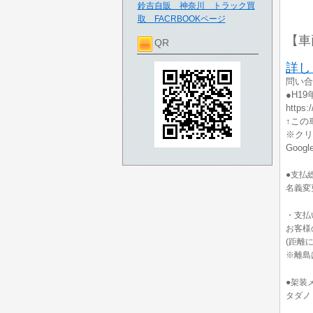
鈴吉自販 神奈川 トラック買
取 FACRBOOKページ
【車
QR
詳し
問い合
●H1
https:
↑この
※クリ
Goo
●支払総
名義変
・支払
お客様
(距離
※離島
●架装
タダノ