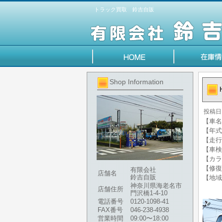
トラック買取 鈴吉自販
Shop Information
投稿日
【車名】
【年式】
【走行
【車検
【カラ
【修復
有限会社
店舗名
鈴吉自販
【地域
神奈川県海老名市
店舗住所
門沢橋1-4-10
電話番号
0120-1098-41
FAX番号
046-238-4938
営業時間
09:00〜18:00