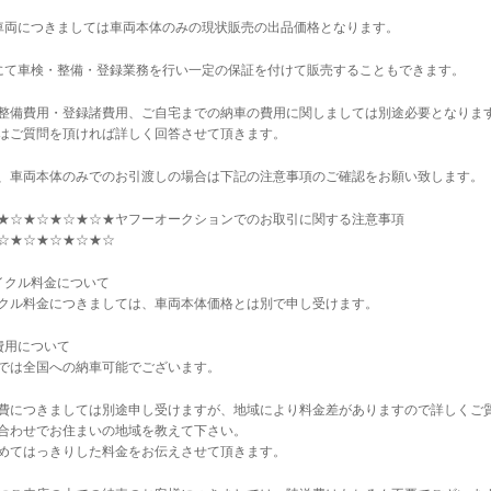
車両につきましては車両本体のみの現状販売の出品価格となります。
にて車検・整備・登録業務を行い一定の保証を付けて販売することもできます。
整備費用・登録諸費用、ご自宅までの納車の費用に関しましては別途必要となりま
はご質問を頂ければ詳しく回答させて頂きます。
、車両本体のみでのお引渡しの場合は下記の注意事項のご確認をお願い致します。
★☆★☆★☆★☆★ヤフーオークションでのお取引に関する注意事項
☆★☆★☆★☆★☆
イクル料金について
クル料金につきましては、車両本体価格とは別で申し受けます。
費用について
では全国への納車可能でございます。
費につきましては別途申し受けますが、地域により料金差がありますので詳しくご
合わせでお住まいの地域を教えて下さい。
めてはっきりした料金をお伝えさせて頂きます。