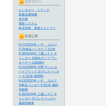
カテゴリー
レンタカー トラック
新着在庫情報
未分類
買取システム
鈴吉自販 架装ヒストリー
新着記事
H.27(2015)年 いすゞ エルフ
3.15t巻込パッカー 7.1立米
H.30(2018)年 三菱ふそう キ
ャンター 2t強化ダンプ ワン
オーナー 記録簿付
H.21(2009)年 日野 デュトロ
ハイブリッド 2tプレスパッカ
ー 4.3立米 新明和
H.23(2011)年 いすゞ エルフ
3t巻込パッカー 5.0立米 連続
作動車
H.26(2014)年 三菱ふそう キ
ャンター 2tプレスパッカー
連続作動車