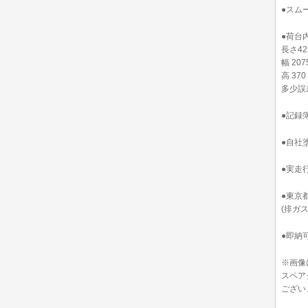
●スム
●荷台
長さ42
幅 207
高 370
多少誤
●記録
●自社
●実走
●東京
(排ガ
●即納
※画像
スペア
ござい