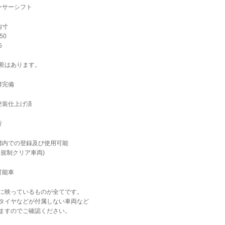
ーサーシフト
内寸
50
5
差はあります。
簿完備
塗装仕上げ済
行
都内での登録及び使用可能
ス規制クリア車両)
可能車
に映っているものが全てです。
タイヤなどが付属しない車両など
ますのでご確認ください。