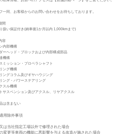
の在庫情報、お店へのアクセスは【店舗詳細ページ】をご覧ください。
フ一同、お客様からのお問い合わせをお待ちしております。
期間
扱い保証付き(納車後1か月以内 1,000kmまで)
内容
ン内部機構
ダーヘッド・ブロックおよび内部構成部品
達機構
スミッション・プロペラシャフト
リング機構
リングコラム及びギヤハウジング
リング・パワーステアリング
クスル機構
トサスペンション及びアクスル、リヤアクスル
品は含まない
証適用除外事項
社又は当社指定工場以外で修理された場合
高の変更等車両の機能に悪影響を与える改造が施された場合