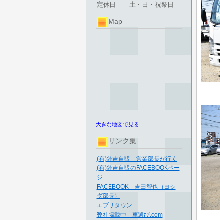
定休日
土・日・祝祭日
Map
大きな地図で見る
リンク集
(有)鈴吉自販 営業部長が行く
(有)鈴吉自販のFACEBOOKペー
ジ
FACEBOOK 吉田智也（ヨシ
ダ部長）
エブリタウン
弊社掲載中 車選び.com