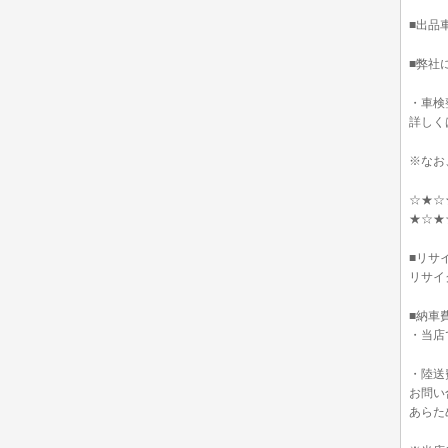
■出品
■弊社
・車検
詳しく
※なお
☆★☆
★☆★
■リサ
リサイ
■納車
・当店
・陸送
お問い
あらた