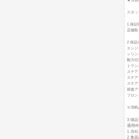
★当店
スタッ
1.保証
店舗取り
2.保証
エンジ
シリン
動力伝
トラン
ステア
ステア
ステア
前後ア
フロン
※消耗
3.保
適用外
1.当
2.車