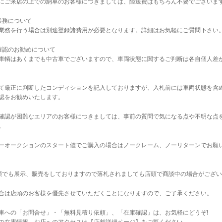
にご来店の上での納車のお客様につきましては、陸送費はもちろん不要でございま
業務について
業務を行う場合は別途登録諸費用が必要となります。詳細はお気軽にご質問下さい
確認のお勧めについて
車輌はあくまでも中古車でございますので、車両状態に関するご判断は各自個人差
て厳正に判断したコンディションを記入しておりますが、入札前には車両状態を含
認をお勧めいたします。
確認が困難なエリアのお客様につきましては、事前の質問で気になる点や不明な点
。
ーオークションのスタート値でご購入の場合はノークレーム、ノーリターンでお願
店頭でも展示、販売をしておりますので落札されましても店頭で商談中の場合がござ
合は店頭のお客様を優先させていただくことになりますので、ご了承ください。
車への「お問合せ」・「無料見積り依頼」、「在庫確認」は、お気軽にどうぞ!