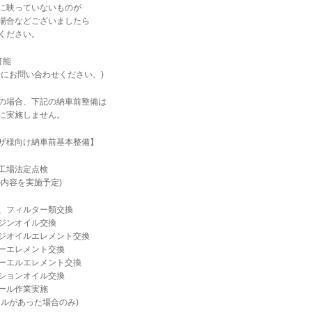
に映っていないものが
場合などございましたら
ください。
可能
軽にお問い合わせください。)
の場合、下記の納車前整備は
に実施しません。
ザ様向け納車前基本整備】
工場法定点検
の内容を実施予定)
、フィルター類交換
ジンオイル交換
ジオイルエレメント交換
ーエレメント交換
ーエルエレメント交換
ションオイル交換
ール作業実施
ールがあった場合のみ)