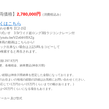
両価格】
2,780,000円
（消費税込み）
くはこちら
わせ番号【C2-15】
9年式いすゞ3.5tワイド超ロング3段ラジコンクレーン付
//youtu.be/VZo64rVBXZg
車両の動画はこちらから!
ック出来ない場合は上記URLをコピーして
gle検索すると再生されます。
額 297.9万円
更、各種税金、納車費込(神奈川県)
い総額は神奈川県納車を想定した金額になっております。
のお住まいの地域の総額の詳細はお気軽にお問い合わせください。
に応じて+1万円から+15万円くらいまでの幅があります。)
は+20万円くらいになる場合もあります。
メーカー 及び型式