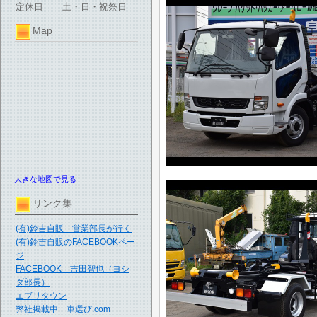
定休日
土・日・祝祭日
Map
大きな地図で見る
リンク集
(有)鈴吉自販 営業部長が行く
(有)鈴吉自販のFACEBOOKペー
ジ
FACEBOOK 吉田智也（ヨシ
ダ部長）
エブリタウン
弊社掲載中 車選び.com