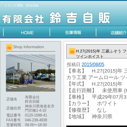
トラック買取 鈴吉自販
Shop Information
H.27(2015)年 三菱ふ
ツインホイスト
投稿日
2015/08/05
【車名】 H.27(2015)
カラ工業 アームロール 
【年式】 H.27(2015)年
【走行距離】 未使用車 (6
【車検】 平成29年07月3
有限会社
店舗名
鈴吉自販
【カラー】 ホワイト
神奈川県海老名市
店舗住所
【修復歴】 なし
門沢橋1-4-10
電話番号
0120-1098-41
【地域】 神奈川県
FAX番号
046-238-4938
営業時間
09:00〜18:00