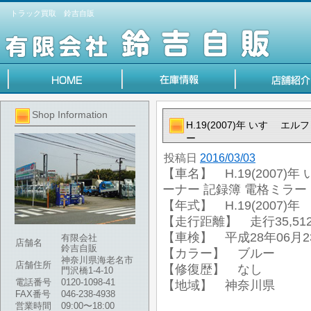
トラック買取 鈴吉自販
Shop Information
H.19(2007)年 いすゞ エ
ー
投稿日
2016/03/03
【車名】 H.19(2007)年
ーナー 記録簿 電格ミラー
【年式】 H.19(2007)年
【走行距離】 走行35,512
【車検】 平成28年06月2
有限会社
店舗名
鈴吉自販
【カラー】 ブルー
神奈川県海老名市
店舗住所
【修復歴】 なし
門沢橋1-4-10
電話番号
0120-1098-41
【地域】 神奈川県
FAX番号
046-238-4938
営業時間
09:00〜18:00