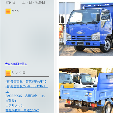
定休日
土・日・祝祭日
Map
大きな地図で見る
リンク集
(有)鈴吉自販 営業部長が行く
(有)鈴吉自販のFACEBOOKペー
ジ
FACEBOOK 吉田智也（ヨシ
ダ部長）
エブリタウン
弊社掲載中 車選び.com