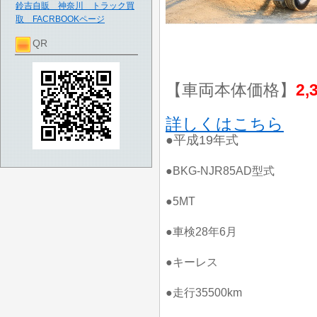
鈴吉自販 神奈川 トラック買
取 FACRBOOKページ
QR
【車両本体価格】
2,
詳しくはこちら
●平成19年式
●BKG-NJR85AD型式
●5MT
●車検28年6月
●キーレス
●走行35500km