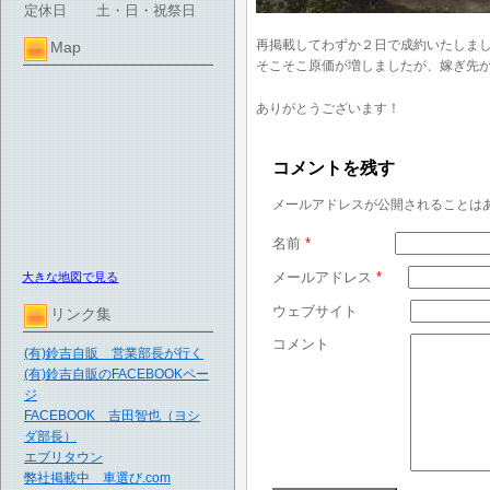
定休日
土・日・祝祭日
再掲載してわずか２日で成約いたしまし
Map
そこそこ原価が増しましたが、嫁ぎ先が決
ありがとうございます！
コメントを残す
メールアドレスが公開されることは
名前
*
メールアドレス
*
大きな地図で見る
ウェブサイト
リンク集
コメント
(有)鈴吉自販 営業部長が行く
(有)鈴吉自販のFACEBOOKペー
ジ
FACEBOOK 吉田智也（ヨシ
ダ部長）
エブリタウン
弊社掲載中 車選び.com