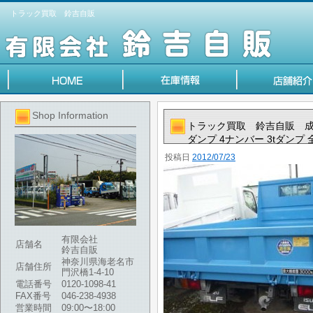
トラック買取 鈴吉自販
Shop Information
トラック買取 鈴吉自販 成
ダンプ 4ナンバー 3tダンプ
投稿日
2012/07/23
有限会社
店舗名
鈴吉自販
神奈川県海老名市
店舗住所
門沢橋1-4-10
電話番号
0120-1098-41
FAX番号
046-238-4938
営業時間
09:00〜18:00