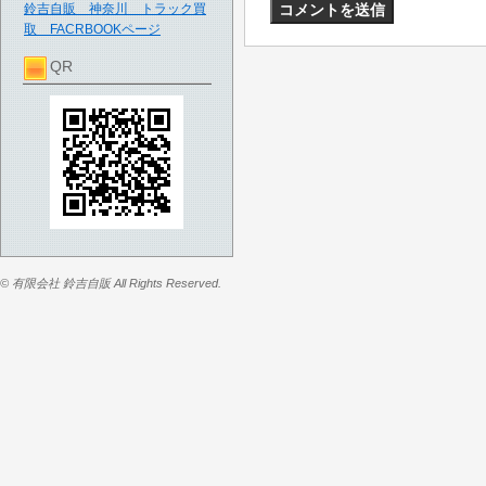
鈴吉自販 神奈川 トラック買
取 FACRBOOKページ
QR
© 有限会社 鈴吉自販 All Rights Reserved.