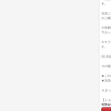
す。
当店に
のご確
※現車
下さい
※ヤフ
す。
注) 
その場
★この
★当店
スタッ
【シ
有限会社