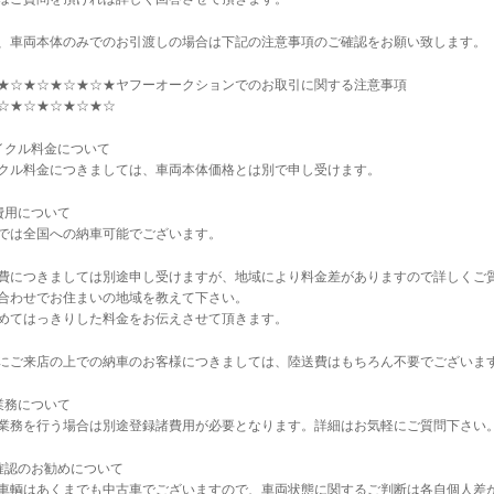
、車両本体のみでのお引渡しの場合は下記の注意事項のご確認をお願い致します。
★☆★☆★☆★☆★ヤフーオークションでのお取引に関する注意事項
☆★☆★☆★☆★☆
イクル料金について
クル料金につきましては、車両本体価格とは別で申し受けます。
費用について
では全国への納車可能でございます。
費につきましては別途申し受けますが、地域により料金差がありますので詳しくご
合わせでお住まいの地域を教えて下さい。
めてはっきりした料金をお伝えさせて頂きます。
にご来店の上での納車のお客様につきましては、陸送費はもちろん不要でございま
業務について
業務を行う場合は別途登録諸費用が必要となります。詳細はお気軽にご質問下さい
確認のお勧めについて
車輌はあくまでも中古車でございますので、車両状態に関するご判断は各自個人差