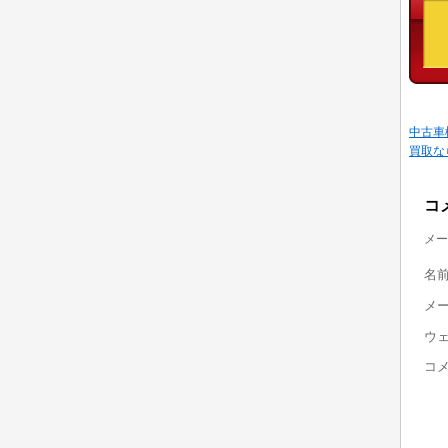
中古車
買取な
コ
メー
名
メ
ウ
コ