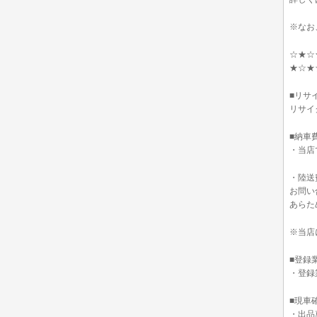
※なお
☆★☆
★☆★
■リサ
リサイ
■納車
・当店
・陸送
お問い
あらた
※当店
■登録
・登録
■現車
・出品