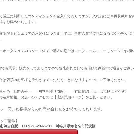
て厳正に判断したコンディションを記入しておりますが、入札前には車両状態を含
認をお勧めいたします。
確認が困難なエリアのお客様につきましては、事前の質問で気になる点や不明な点
。
ーオークションのスタート値でご購入の場合はノークレーム、ノーリターンでお願
店頭でも展示、販売をしておりますので落札されましても店頭で商談中の場合がござ
合は店頭のお客様を優先させていただくことになりますので、ご了承ください。
車への「お問合せ」・「無料見積り依頼」、「在庫確認」は、お気軽にどうぞ!
の在庫情報、お店へのアクセスは【店舗詳細ページ】をご覧ください。
フ一同、お客様からのお問い合わせをお待ちしております。
ョップ情報】
 鈴吉自販 TEL:046-204-5411 神奈川県海老名市門沢橋