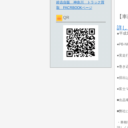
鈴吉自販 神奈川 トラック買
取 FACRBOOKページ
【車
QR
詳し
●平成
●PB-
●実走行
●巻き
●排出
●富士
■出品
■弊社
・車検
詳しく