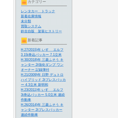
カテゴリー
レンタカー トラック
新着在庫情報
未分類
買取システム
鈴吉自販 架装ヒストリー
新着記事
H.27(2015)年 いすゞ エルフ
3.15t巻込パッカー 7.1立米
H.30(2018)年 三菱ふそう キ
ャンター 2t強化ダンプ ワン
オーナー 記録簿付
H.21(2009)年 日野 デュトロ
ハイブリッド 2tプレスパッカ
ー 4.3立米 新明和
H.23(2011)年 いすゞ エルフ
3t巻込パッカー 5.0立米 連続
作動車
H.26(2014)年 三菱ふそう キ
ャンター 2tプレスパッカー
連続作動車