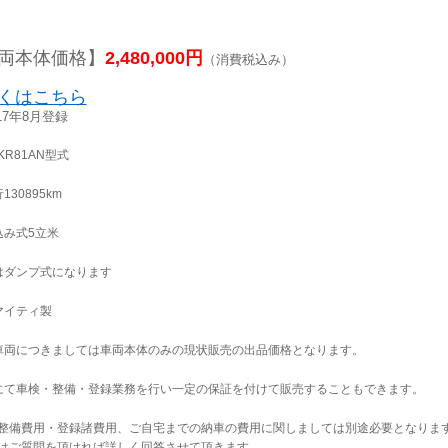
両本体価格】
2,480,000円
（消費税込み）
くはこちら
17年8月登録
NKR81AN型式
130895km
込み式5立米
はダンプ式になります
マイティ製
車両につきましては車両本体のみの現状販売の出品価格となります。
にて車検・整備・登録業務を行い一定の保証を付けて販売することもできます。
整備費用・登録諸費用、ご自宅までの納車の費用に関しましては別途必要となりま
はご質問を頂ければ詳しく回答させて頂きます。