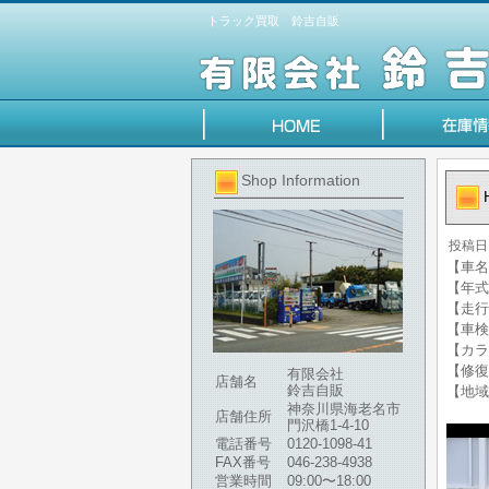
トラック買取 鈴吉自販
Shop Information
投稿日
【車名
【年式】
【走行
【車検
【カラ
【修復
有限会社
店舗名
鈴吉自販
【地域
神奈川県海老名市
店舗住所
門沢橋1-4-10
電話番号
0120-1098-41
FAX番号
046-238-4938
営業時間
09:00〜18:00