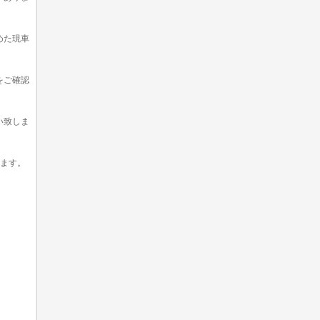
めた現車
をご確認
い致しま
います。