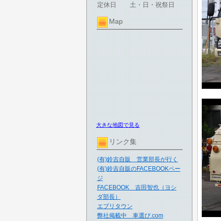
定休日
土・日・祝祭日
Map
大きな地図で見る
リンク集
(有)鈴吉自販 営業部長が行く
(有)鈴吉自販のFACEBOOKペー
ジ
FACEBOOK 吉田智也（ヨシ
ダ部長）
エブリタウン
弊社掲載中 車選び.com