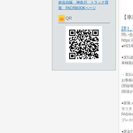
鈴吉自販 神奈川 トラック買
取 FACRBOOKページ
【車
QR
詳し
問い合
https
●H2
●支払総
車検取
・支払
お客様
(登録
(陸送
●架装
モリタ
PA54H
プレス
●実走