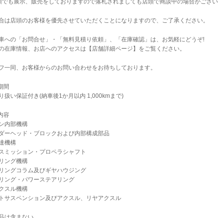
店頭でも展示、販売をしておりますので落札されましても店頭で商談中の場合がござ
合は店頭のお客様を優先させていただくことになりますので、ご了承ください。
車への「お問合せ」・「無料見積り依頼」、「在庫確認」は、お気軽にどうぞ!
の在庫情報、お店へのアクセスは【店舗詳細ページ】をご覧ください。
フ一同、お客様からのお問い合わせをお待ちしております。
期間
扱い保証付き(納車後1か月以内 1,000kmまで)
内容
ン内部機構
ダーヘッド・ブロックおよび内部構成部品
達機構
スミッション・プロペラシャフト
リング機構
リングコラム及びギヤハウジング
リング・パワーステアリング
クスル機構
トサスペンション及びアクスル、リヤアクスル
品は含まない