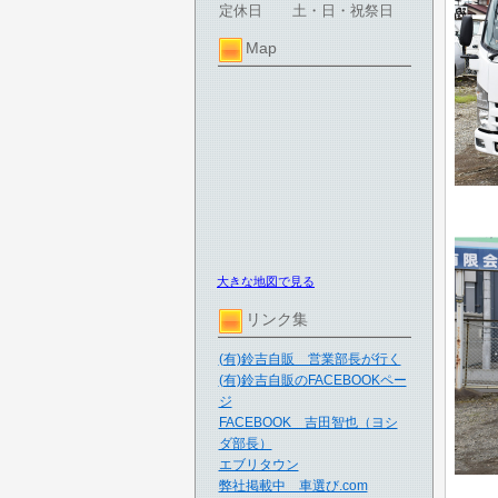
定休日
土・日・祝祭日
Map
大きな地図で見る
リンク集
(有)鈴吉自販 営業部長が行く
(有)鈴吉自販のFACEBOOKペー
ジ
FACEBOOK 吉田智也（ヨシ
ダ部長）
エブリタウン
弊社掲載中 車選び.com