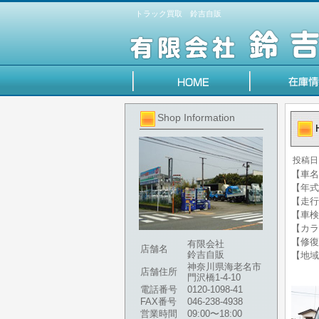
トラック買取 鈴吉自販
Shop Information
投稿日
【車名
【年式】
【走行
【車検
【カラ
【修復
有限会社
店舗名
鈴吉自販
【地域
神奈川県海老名市
店舗住所
門沢橋1-4-10
電話番号
0120-1098-41
FAX番号
046-238-4938
営業時間
09:00〜18:00