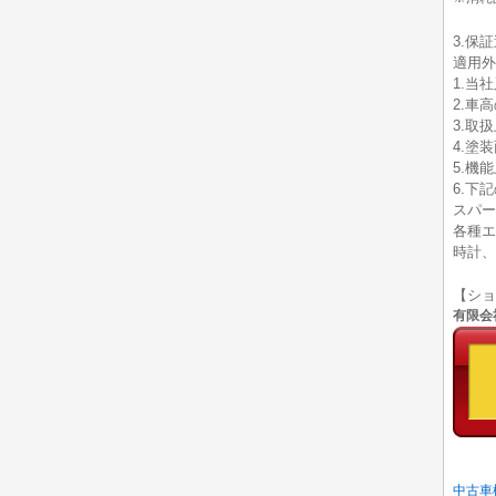
3.保
適用外
1.当
2.車
3.取
4.塗
5.機
6.下
スパー
各種エ
時計、
【シ
有限会社
中古車