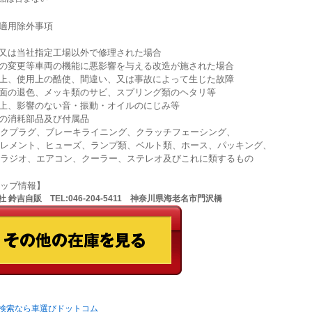
証適用除外事項
社又は当社指定工場以外で修理された場合
高の変更等車両の機能に悪影響を与える改造が施された場合
扱上、使用上の酷使、間違い、又は事故によって生じた故障
装面の退色、メッキ類のサビ、スプリング類のヘタリ等
能上、影響のない音・振動・オイルのにじみ等
記の消耗部品及び付属品
クプラグ、ブレーキライニング、クラッチフェーシング、
レメント、ヒューズ、ランプ類、ベルト類、ホース、パッキング、
ラジオ、エアコン、クーラー、ステレオ及びこれに類するもの
ョップ情報】
 鈴吉自販 TEL:046-204-5411 神奈川県海老名市門沢橋
検索なら車選びドットコム