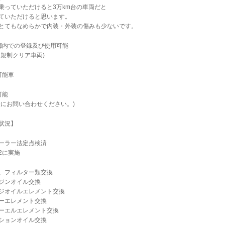
乗っていただけると3万km台の車両だと
ていただけると思います。
とてもなめらかで内装・外装の傷みも少ないです。
都内での登録及び使用可能
ス規制クリア車両)
可能車
可能
軽にお問い合わせください。)
状況】
ーラー法定点検済
22に実施
、フィルター類交換
ジンオイル交換
ジオイルエレメント交換
ーエレメント交換
ーエルエレメント交換
ションオイル交換