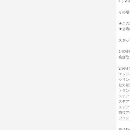
注) 
その場
★この
★当店
スタッ
1.保証
店舗取り
2.保証
エンジ
シリン
動力伝
トラン
ステア
ステア
ステア
前後ア
フロン
※消耗