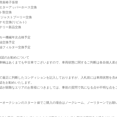
席座椅子張替
エターアッパーホース交換
ト類交換
アジャストプーリー交換
ナモ交換(リビルト)
テリー新品交換
カー機械年次点検予定
油交換予定
油フィルター交換予定
確認のお勧めについて
車輌はあくまでも中古車でございますので、車両状態に関するご判断は各自個人差
て厳正に判断したコンディションを記入しておりますが、入札前には車両状態を含
認をお勧めいたします。
認が困難なエリアのお客様につきましては、事前の質問で気になる点や不明な点を
ーオークションのスタート値でご購入の場合はノークレーム、ノーリターンでお願