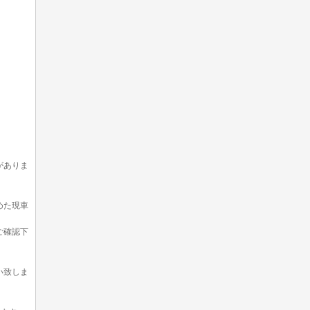
がありま
めた現車
ご確認下
い致しま