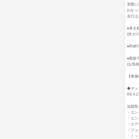
実際に
わかっ
走行は
●東京
(排ガ
●即納
●業販
(お気
【整備
◆ディ
R6.4.
油脂類
・エン
・エン
・エア
・フュ
・ミッ