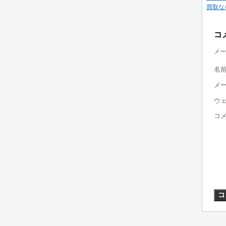
買取な
コ
メー
名
メ
ウ
コ