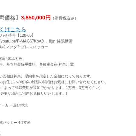
両価格】
3,850,000円
（消費税込み）
くはこちら
わせ番号【128-05】
://youtu.be/F-MAG67KoA0 ←動作確認動画
1年式マツダ2tプレスパッカー
額 401.1万円
得、基本的登録手数料、各種税金込(神奈川県)
い総額は神奈川県納車を想定した金額になっております。
のお住まいの地域の総額の詳細はお気軽にお問い合わせください。
地によって登録費用が追加でかかります。1万円～3万円くらい)
が必要な場合は別途お見積りいたします。)
メーカー 及び型式
式パッカー 4.1立米
行