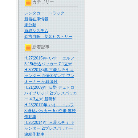
カテゴリー
レンタカー トラック
新着在庫情報
未分類
買取システム
鈴吉自販 架装ヒストリー
新着記事
H.27(2015)年 いすゞ エルフ
3.15t巻込パッカー 7.1立米
H.30(2018)年 三菱ふそう キ
ャンター 2t強化ダンプ ワン
オーナー 記録簿付
H.21(2009)年 日野 デュトロ
ハイブリッド 2tプレスパッカ
ー 4.3立米 新明和
H.23(2011)年 いすゞ エルフ
3t巻込パッカー 5.0立米 連続
作動車
H.26(2014)年 三菱ふそう キ
ャンター 2tプレスパッカー
連続作動車