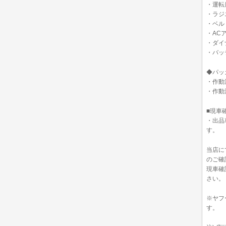
・運転
・ラジ
・ベル
・AC
・ダイ
・バッ
◆パッ
・作動
・作動
■現車
・出品
す。
当店に
のご確
現車確
さい。
※ヤフ
す。