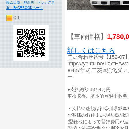
鈴吉自販 神奈川 トラック買
取 FACRBOOKページ
QR
【車両価格】
1,780,
詳しくはこちら
問い合わせ番号【152-07
https://youtu.be/TzY
●H27年式 三菱2t強化ダン
ー
●支払総額 187.4万円
車検取得、基本的登録手数料、
・支払い総額は神奈川県納車
お客様のお住まいの地域の総
(登録地によって登録費用が追
(陸送が必要な場合は別途お見