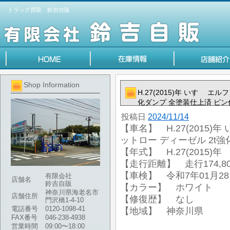
トラック買取 鈴吉自販
Shop Information
H.27(2015)年 いすゞ エ
化ダンプ 全塗装仕上済 ピン
投稿日
2024/11/14
【車名】 H.27(2015)年
ットロー ディーゼル 2t
【年式】 H.27(2015)年
【走行距離】 走行174,80
【車検】 令和7年01月2
有限会社
店舗名
鈴吉自販
【カラー】 ホワイト
神奈川県海老名市
店舗住所
【修復歴】 なし
門沢橋1-4-10
電話番号
0120-1098-41
【地域】 神奈川県
FAX番号
046-238-4938
営業時間
09:00〜18:00