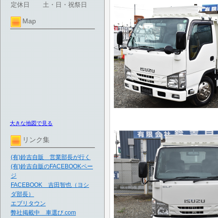
定休日
土・日・祝祭日
Map
大きな地図で見る
リンク集
(有)鈴吉自販 営業部長が行く
(有)鈴吉自販のFACEBOOKペー
ジ
FACEBOOK 吉田智也（ヨシ
ダ部長）
エブリタウン
弊社掲載中 車選び.com