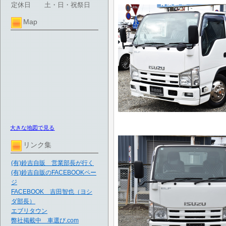
定休日
土・日・祝祭日
Map
大きな地図で見る
リンク集
(有)鈴吉自販 営業部長が行く
(有)鈴吉自販のFACEBOOKペー
ジ
FACEBOOK 吉田智也（ヨシ
ダ部長）
エブリタウン
弊社掲載中 車選び.com