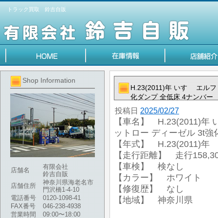
トラック買取 鈴吉自販
Shop Information
H.23(2011)年 いすゞ エ
化ダンプ 全低床 4ナンバー
投稿日
2025/02/27
【車名】 H.23(2011)年
ットロー ディーゼル 3t強
【年式】 H.23(2011)年
【走行距離】 走行158,30
【車検】 検なし
有限会社
店舗名
鈴吉自販
【カラー】 ホワイト
神奈川県海老名市
店舗住所
【修復歴】 なし
門沢橋1-4-10
電話番号
0120-1098-41
【地域】 神奈川県
FAX番号
046-238-4938
営業時間
09:00〜18:00