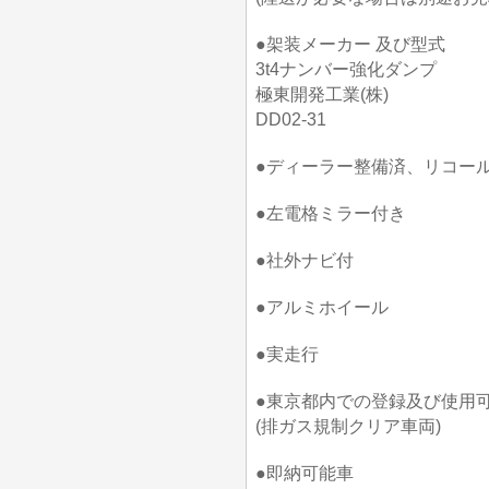
●架装メーカー 及び型式
3t4ナンバー強化ダンプ
極東開発工業(株)
DD02-31
●ディーラー整備済、リコー
●左電格ミラー付き
●社外ナビ付
●アルミホイール
●実走行
●東京都内での登録及び使用
(排ガス規制クリア車両)
●即納可能車