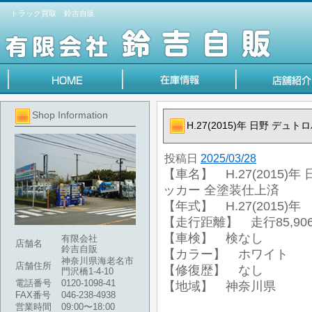
トラック買取 鈴吉自販
Shop Information
H.27(2015)年 日野 デ
投稿日
2025/03/28
【車名】 H.27(2015)
ッカー 全塗装仕上済
【年式】 H.27(2015)年
【走行距離】 走行85,906
【車検】 検なし
有限会社
店舗名
鈴吉自販
【カラー】 ホワイト
神奈川県海老名市
店舗住所
【修復歴】 なし
門沢橋1-4-10
電話番号
0120-1098-41
【地域】 神奈川県
FAX番号
046-238-4938
営業時間
09:00〜18:00