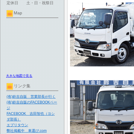
定休日
土・日・祝祭日
Map
大きな地図で見る
リンク集
(有)鈴吉自販 営業部長が行く
(有)鈴吉自販のFACEBOOKペー
ジ
FACEBOOK 吉田智也（ヨシ
ダ部長）
エブリタウン
弊社掲載中 車選び.com