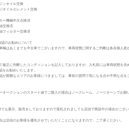
ジンオイル交換
ジオイルエレメント交換
カー機械年次点検済
油交換済
油フィルター交換済
確認のお勧めについて
車輌はあくまでも中古車でございますので、車両状態に関するご判断は各自個人差
て厳正に判断したコンディションを記入しておりますが、入札前には車両状態を含
認をお勧めいたします。
認が困難なエリアのお客様につきましては、事前の質問で気になる点や不明な点を
ーオークションのスタート値でご購入の場合はノークレーム、ノーリターンでお願
店頭でも展示、販売をしておりますので落札されましても店頭で商談中の場合がござ
合は店頭のお客様を優先させていただくことになりますので、ご了承ください。