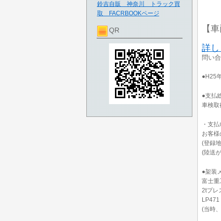
鈴吉自販 神奈川 トラック買
取 FACRBOOKページ
【車
QR
詳し
問い合
●H25
●支払総
車検取
・支払
お客様
(登録
(陸送
●架装
富士重
2tプレ
LP471
(当時