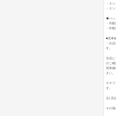
・エン
・エン
◆パッ
・作動
・作動
■現車
・出品
す。
当店に
のご確
現車確
さい。
※ヤフ
す。
注) 
その場