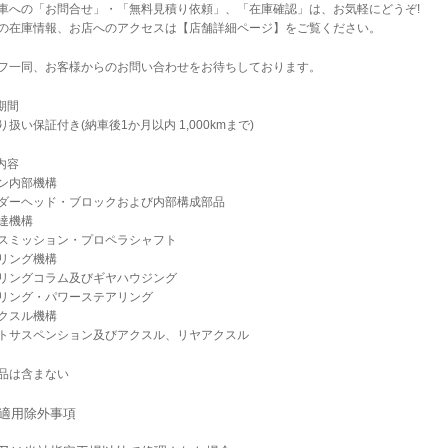
車への「お問合せ」・「無料見積り依頼」、「在庫確認」は、お気軽にどうぞ!
の在庫情報、お店へのアクセスは【店舗詳細ページ】をご覧ください。
フ一同、お客様からのお問い合わせをお待ちしております。
期間
扱い保証付き(納車後1か月以内 1,000kmまで)
内容
ン内部機構
ダーヘッド・ブロックおよび内部構成部品
達機構
スミッション・プロペラシャフト
リング機構
リングコラム及びギヤハウジング
リング・パワーステアリング
クスル機構
トサスペンション及びアクスル、リヤアクスル
品は含まない
証適用除外事項