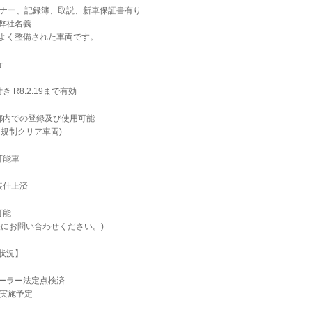
ーナー、記録簿、取説、新車保証書有り
弊社名義
よく整備された車両です。
行
き R8.2.19まで有効
都内での登録及び使用可能
ス規制クリア車両)
可能車
装仕上済
可能
軽にお問い合わせください。)
状況】
ーラー法定点検済
に実施予定