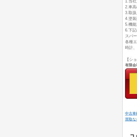
1.当
2.車
3.取
4.塗
5.機
6.下
スパー
各種エ
時計、
【シ
有限会社
中古車
買取な
コ