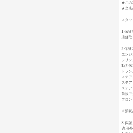
★この
★当店
スタッ
1.保証
店舗取り
2.保証
エンジ
シリン
動力伝
トラン
ステア
ステア
ステア
前後ア
フロン
※消耗
3.保
適用外