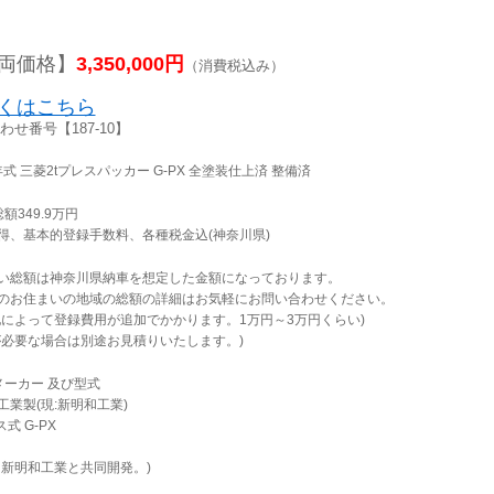
両価格】
3,350,000円
（消費税込み）
くはこちら
わせ番号【187-10】
年式 三菱2tプレスパッカー G-PX 全塗装仕上済 整備済
額349.9万円
得、基本的登録手数料、各種税金込(神奈川県)
い総額は神奈川県納車を想定した金額になっております。
のお住まいの地域の総額の詳細はお気軽にお問い合わせください。
地によって登録費用が追加でかかります。1万円～3万円くらい)
が必要な場合は別途お見積りいたします。)
メーカー 及び型式
工業製(現:新明和工業)
ス式 G-PX
、新明和工業と共同開発。)