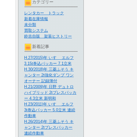
カテゴリー
レンタカー トラック
新着在庫情報
未分類
買取システム
鈴吉自販 架装ヒストリー
新着記事
H.27(2015)年 いすゞ エルフ
3.15t巻込パッカー 7.1立米
H.30(2018)年 三菱ふそう キ
ャンター 2t強化ダンプ ワン
オーナー 記録簿付
H.21(2009)年 日野 デュトロ
ハイブリッド 2tプレスパッカ
ー 4.3立米 新明和
H.23(2011)年 いすゞ エルフ
3t巻込パッカー 5.0立米 連続
作動車
H.26(2014)年 三菱ふそう キ
ャンター 2tプレスパッカー
連続作動車