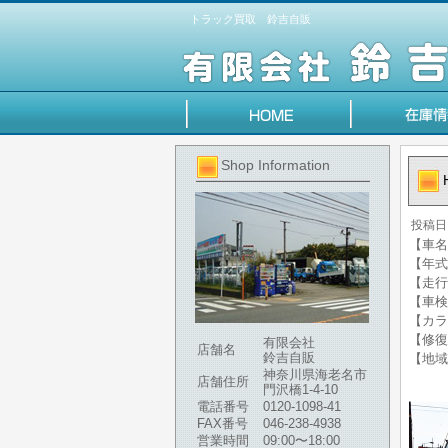
トラック買取 鈴吉自販
Shop Information
投稿日
【車名】
【年式】
【走行
【車検
【カラ
【修復
有限会社
店舗名
鈴吉自販
【地域
神奈川県海老名市
店舗住所
門沢橋1-4-10
電話番号
0120-1098-41
FAX番号
046-238-4938
営業時間
09:00〜18:00