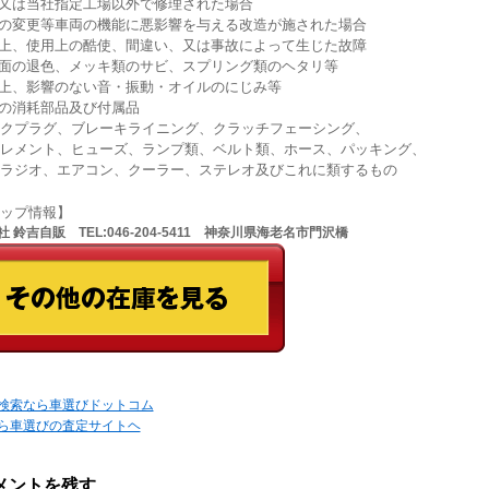
社又は当社指定工場以外で修理された場合
高の変更等車両の機能に悪影響を与える改造が施された場合
扱上、使用上の酷使、間違い、又は事故によって生じた故障
装面の退色、メッキ類のサビ、スプリング類のヘタリ等
能上、影響のない音・振動・オイルのにじみ等
記の消耗部品及び付属品
クプラグ、ブレーキライニング、クラッチフェーシング、
レメント、ヒューズ、ランプ類、ベルト類、ホース、パッキング、
ラジオ、エアコン、クーラー、ステレオ及びこれに類するもの
ョップ情報】
 鈴吉自販 TEL:046-204-5411 神奈川県海老名市門沢橋
検索なら車選びドットコム
ら車選びの査定サイトヘ
メントを残す