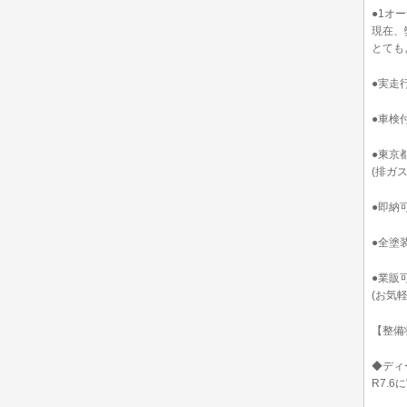
●1オ
現在、
とても
●実走
●車検付
●東京
(排ガ
●即納
●全塗
●業販
(お気
【整備
◆ディ
R7.6