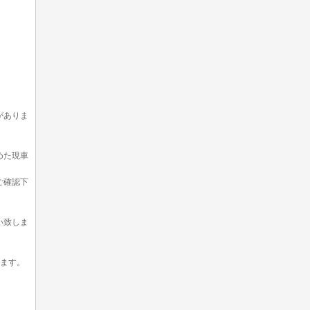
がありま
めた現車
ご確認下
い致しま
います。