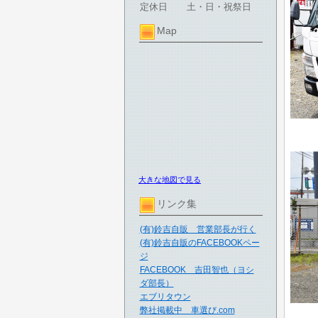
定休日
土・日・祝祭日
Map
大きな地図で見る
リンク集
(有)鈴吉自販 営業部長が行く
(有)鈴吉自販のFACEBOOKペー
ジ
FACEBOOK 吉田智也（ヨシ
ダ部長）
エブリタウン
弊社掲載中 車選び.com