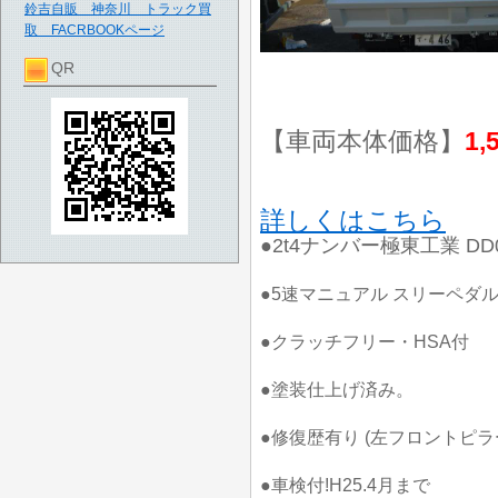
鈴吉自販 神奈川 トラック買
取 FACRBOOKページ
QR
【車両本体価格】
1,
詳しくはこちら
●2t4ナンバー極東工業 DD
●5速マニュアル スリーペダ
●クラッチフリー・HSA付
●塗装仕上げ済み。
●修復歴有り (左フロントピ
●車検付!H25.4月まで