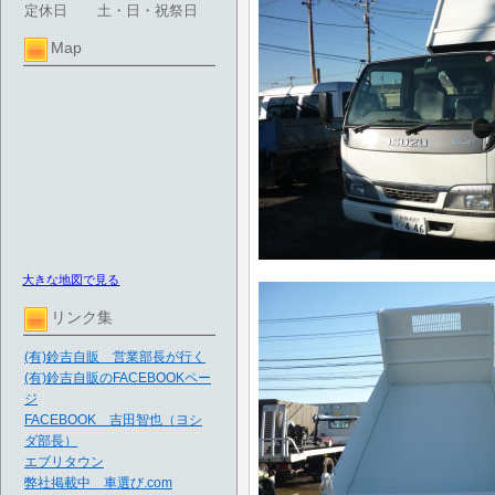
定休日
土・日・祝祭日
Map
大きな地図で見る
リンク集
(有)鈴吉自販 営業部長が行く
(有)鈴吉自販のFACEBOOKペー
ジ
FACEBOOK 吉田智也（ヨシ
ダ部長）
エブリタウン
弊社掲載中 車選び.com