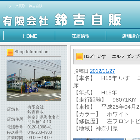
トラック買取 鈴吉自販
Shop Information
H15年 いすゞ エルフ ダンプ
投稿日
2012/11/27
【車名】 H15年 いすゞ 
床
【年式】 H15年
【走行距離】 98071Km
【車検】 平成25年04月2
有限会社
店舗名
鈴吉自販
【カラー】 ホワイト
神奈川県海老名市
店舗住所
【修復歴】 左フロント
門沢橋1-4-10
電話番号
0120-1098-41
【地域】神奈川県
FAX番号
046-238-4938
営業時間
09:00〜18:00