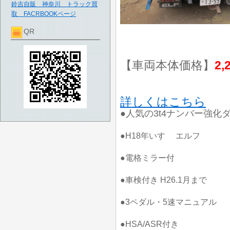
鈴吉自販 神奈川 トラック買
取 FACRBOOKページ
QR
【車両本体価格】
2,
詳しくはこちら
●人気の3t4ナンバー強化ダ
●H18年いすゞ エルフ
●電格ミラー付
●車検付き H26.1月まで
●3ペダル・5速マニュアル
●HSA/ASR付き