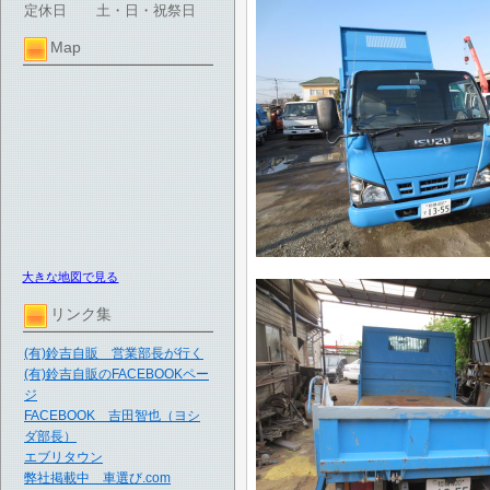
定休日
土・日・祝祭日
Map
大きな地図で見る
リンク集
(有)鈴吉自販 営業部長が行く
(有)鈴吉自販のFACEBOOKペー
ジ
FACEBOOK 吉田智也（ヨシ
ダ部長）
エブリタウン
弊社掲載中 車選び.com