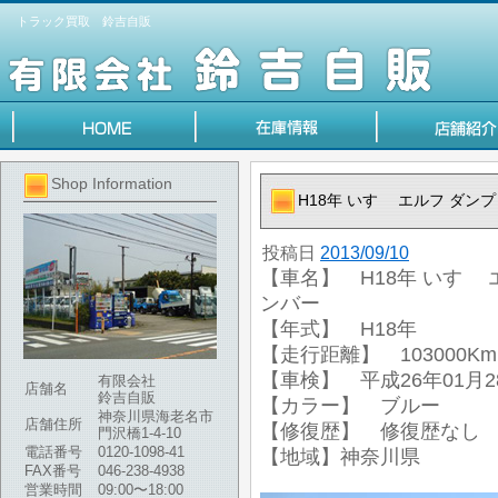
トラック買取 鈴吉自販
Shop Information
H18年 いすゞ エルフ ダンプ
投稿日
2013/09/10
【車名】 H18年 いすゞ 
ンバー
【年式】 H18年
【走行距離】 103000Km
【車検】 平成26年01月2
有限会社
店舗名
鈴吉自販
【カラー】 ブルー
神奈川県海老名市
店舗住所
【修復歴】 修復歴なし
門沢橋1-4-10
電話番号
0120-1098-41
【地域】神奈川県
FAX番号
046-238-4938
営業時間
09:00〜18:00