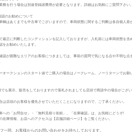
業務を行う場合は別途登録諸費用が必要となります。詳細はお気軽にご質問下さい
確認のお勧めについて
車輌はあくまでも中古車でございますので、車両状態に関するご判断は各自個人差
て厳正に判断したコンディションを記入しておりますが、入札前には車両状態を含
認をお勧めいたします。
確認が困難なエリアのお客様につきましては、事前の質問で気になる点や不明な点
。
ーオークションのスタート値でご購入の場合はノークレーム、ノーリターンでお願
店頭でも展示、販売をしておりますので落札されましても店頭で商談中の場合がござ
合は店頭のお客様を優先させていただくことになりますので、ご了承ください。
車への「お問合せ」・「無料見積り依頼」、「在庫確認」は、お気軽にどうぞ!
の在庫情報、お店へのアクセスは【店舗詳細ページ】をご覧ください。
フ一同、お客様からのお問い合わせをお待ちしております。