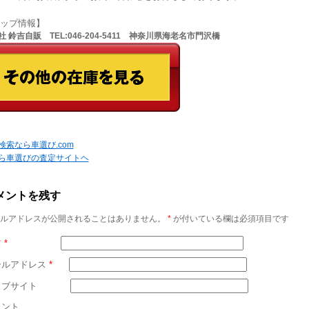
ョップ情報】
 鈴吉自販 TEL:046-204-5411 神奈川県海老名市門沢橋
検索なら車選び.com
ら車選びの査定サイトヘ
メントを残す
ルアドレスが公開されることはありません。
*
が付いている欄は必須項目です
前
*
ールアドレス
*
ェブサイト
メント