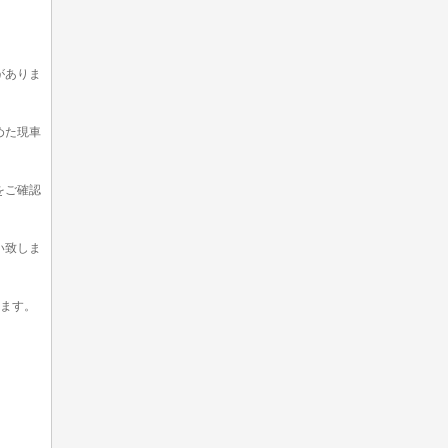
。
がありま
めた現車
をご確認
い致しま
います。