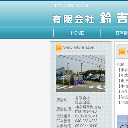
トラック買取 鈴吉自販
Shop Information
投稿日
【車名
【年式】
【走行
【車検
【カラ
【修復
有限会社
店舗名
鈴吉自販
【地域
神奈川県海老名市
店舗住所
門沢橋1-4-10
電話番号
0120-1098-41
FAX番号
046-238-4938
営業時間
09:00〜18:00