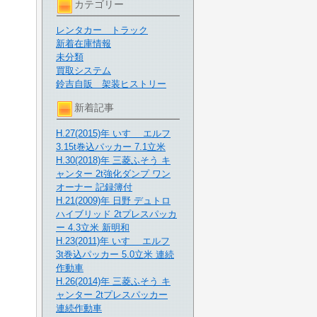
カテゴリー
レンタカー トラック
新着在庫情報
未分類
買取システム
鈴吉自販 架装ヒストリー
新着記事
H.27(2015)年 いすゞ エルフ
3.15t巻込パッカー 7.1立米
H.30(2018)年 三菱ふそう キ
ャンター 2t強化ダンプ ワン
オーナー 記録簿付
H.21(2009)年 日野 デュトロ
ハイブリッド 2tプレスパッカ
ー 4.3立米 新明和
H.23(2011)年 いすゞ エルフ
3t巻込パッカー 5.0立米 連続
作動車
H.26(2014)年 三菱ふそう キ
ャンター 2tプレスパッカー
連続作動車