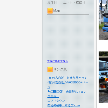
定休日
土・日・祝祭日
Map
大きな地図で見る
リンク集
(有)鈴吉自販 営業部長が行く
(有)鈴吉自販のFACEBOOKペー
ジ
FACEBOOK 吉田智也（ヨシ
ダ部長）
エブリタウン
弊社掲載中 車選び.com