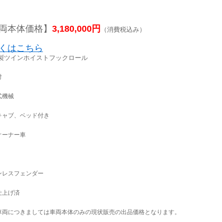
両本体価格】
3,180,000円
（消費税込み）
くはこちら
製ツインホイストフックロール
付
式機械
キャブ、ベッド付き
オーナー車
ンレスフェンダー
仕上げ済
車両につきましては車両本体のみの現状販売の出品価格となります。