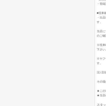
・登録
■現車
・出品
す。
当店に
のご確
※現車
下さい
※ヤフ
す。
注) 
その場
★この
★当店
スタッ