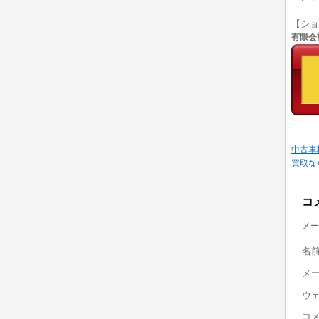
【シ
有限会社
中古車
買取な
コ
メー
名
メ
ウ
コ