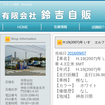
トラック買取 鈴吉自販
Shop Information
H.19(2007)年 いすゞ エ
投稿日
2016/09/07
【車名】 H.19(2007)
車 4.3立米 6MT
【年式】 H.19(2007)年
【走行距離】 走行136,98
【車検】 検なし
有限会社
店舗名
鈴吉自販
【カラー】 ホワイト
神奈川県海老名市
店舗住所
【修復歴】 なし
門沢橋1-4-10
電話番号
0120-1098-41
【地域】 神奈川県
FAX番号
046-238-4938
営業時間
09:00〜18:00