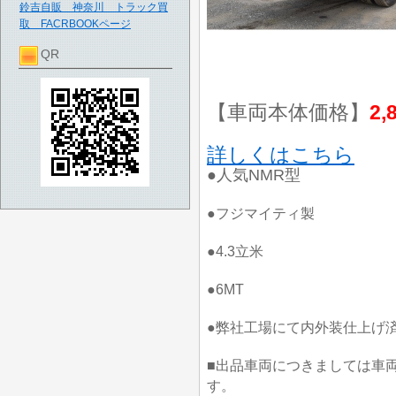
鈴吉自販 神奈川 トラック買
取 FACRBOOKページ
QR
【車両本体価格】
2,
詳しくはこちら
●人気NMR型
●フジマイティ製
●4.3立米
●6MT
●弊社工場にて内外装仕上げ
■出品車両につきましては車
す。