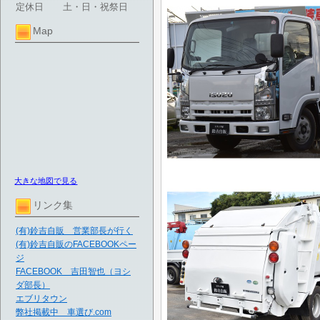
定休日
土・日・祝祭日
Map
大きな地図で見る
リンク集
(有)鈴吉自販 営業部長が行く
(有)鈴吉自販のFACEBOOKペー
ジ
FACEBOOK 吉田智也（ヨシ
ダ部長）
エブリタウン
弊社掲載中 車選び.com