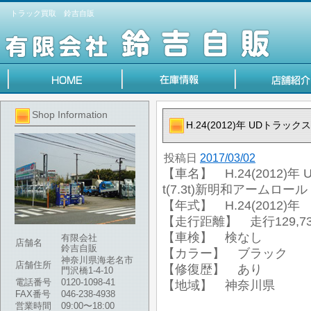
トラック買取 鈴吉自販
Shop Information
H.24(2012)年 UDトラッ
投稿日
2017/03/02
【車名】 H.24(2012)
t(7.3t)新明和アームロール
【年式】 H.24(2012)年
【走行距離】 走行129,73
【車検】 検なし
有限会社
店舗名
鈴吉自販
【カラー】 ブラック
神奈川県海老名市
店舗住所
【修復歴】 あり
門沢橋1-4-10
電話番号
0120-1098-41
【地域】 神奈川県
FAX番号
046-238-4938
営業時間
09:00〜18:00