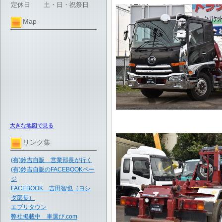
定休日
土・日・祝祭日
Map
大きな地図で見る
リンク集
(有)鈴吉自販 営業部長が行く
(有)鈴吉自販のFACEBOOKペー
ジ
FACEBOOK 吉田智也（ヨシ
ダ部長）
エブリタウン
弊社掲載中 車選び.com