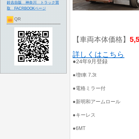
鈴吉自販 神奈川 トラック買
取 FACRBOOKページ
QR
【車両本体価格】
5,
詳しくはこちら
●24年9月登録
●増t車 7.3t
●電格ミラー付
●新明和アームロール
●キーレス
●6MT