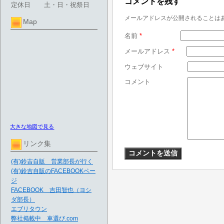
コメントを残す
定休日
土・日・祝祭日
メールアドレスが公開されることは
Map
名前
*
メールアドレス
*
ウェブサイト
コメント
大きな地図で見る
リンク集
(有)鈴吉自販 営業部長が行く
(有)鈴吉自販のFACEBOOKペー
ジ
FACEBOOK 吉田智也（ヨシ
ダ部長）
エブリタウン
弊社掲載中 車選び.com