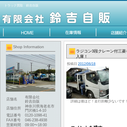
トラック買取 鈴吉自販
Shop Information
ラジコン3段クレーン付三菱キャ
入庫！
投稿日
2012/06/18
有限会社
店舗名
鈴吉自販
詳細は後ほど！走行距離少ないです
神奈川県海老名市
店舗住所
門沢橋1-4-10
電話番号
0120-1098-41
FAX番号
046-238-4938
営業時間
09:00〜18:00